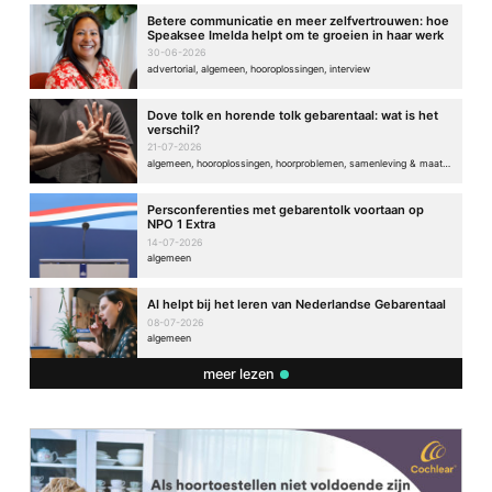
Betere communicatie en meer zelfvertrouwen: hoe
Speaksee Imelda helpt om te groeien in haar werk
30-06-2026
advertorial, algemeen, hooroplossingen, interview
Dove tolk en horende tolk gebarentaal: wat is het
verschil?
21-07-2026
algemeen, hooroplossingen, hoorproblemen, samenleving & maatschappij
Persconferenties met gebarentolk voortaan op
NPO 1 Extra
14-07-2026
algemeen
AI helpt bij het leren van Nederlandse Gebarentaal
08-07-2026
algemeen
meer lezen