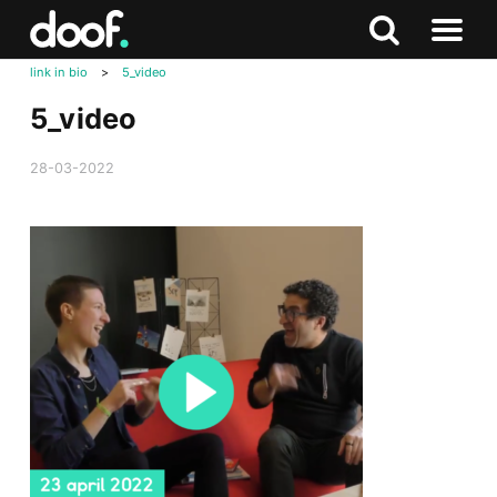
in
Doof.nl
Zoeken
Terug
Zoeken
Naar
naar
link in bio
>
5_video
menu
boven
5_video
28-03-2022