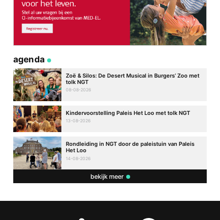
agenda
Zoë & Silos: De Desert Musical in Burgers’ Zoo met
tolk NGT
08-08-2026
Kindervoorstelling Paleis Het Loo met tolk NGT
13-08-2026
Rondleiding in NGT door de paleistuin van Paleis
Het Loo
14-08-2026
bekijk meer