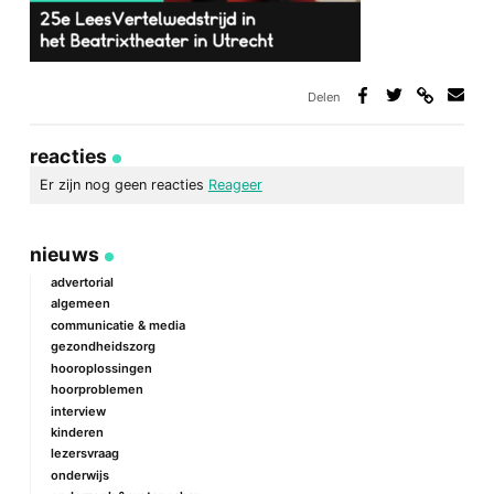
Delen
Deel
Deel
Deel
Deel
via
op
op
via
link
Facebook
Twitter
e-
reacties
mail
Er zijn nog geen reacties
Reageer
geef een reactie
nieuws
Je e-mailadres wordt niet gepubliceerd.
Vereiste velden zijn
gemarkeerd met
*
advertorial
algemeen
Reactie
*
communicatie & media
gezondheidszorg
hooroplossingen
hoorproblemen
interview
kinderen
lezersvraag
onderwijs