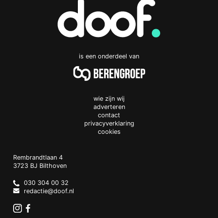
is een onderdeel van
wie zijn wij
adverteren
contact
privacyverklaring
cookies
Doof.nl
work
Rembrandtlaan 4
3723 BJ
Bilthoven
The
Netherlands
030 304 00 32
redactie@doof.nl
Instagram
Facebook