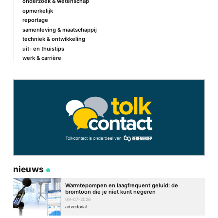
onderzoek & wetenschap
Naam
*
opmerkelijk
reportage
samenleving & maatschappij
techniek & ontwikkeling
E-mail
*
uit- en thuistips
werk & carrière
Site
nieuws
Warmtepompen en laagfrequent geluid: de
bromtoon die je niet kunt negeren
09-07-2026
advertorial