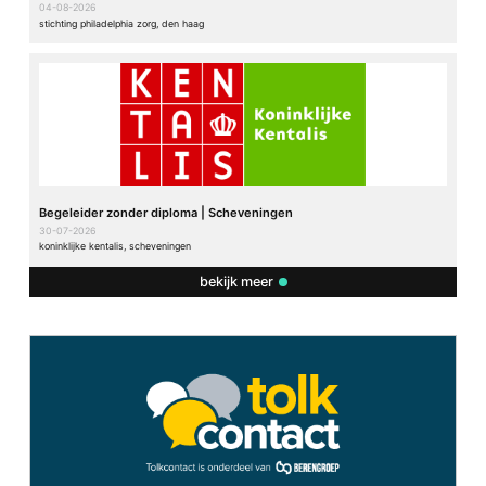
04-08-2026
stichting philadelphia zorg, den haag
Begeleider zonder diploma | Scheveningen
30-07-2026
koninklijke kentalis, scheveningen
bekijk meer