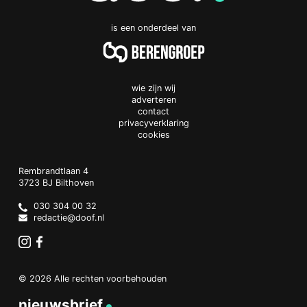
is een onderdeel van
wie zijn wij
adverteren
contact
privacyverklaring
cookies
Doof.nl
work
Rembrandtlaan 4
3723 BJ
Bilthoven
The
Netherlands
030 304 00 32
redactie@doof.nl
Instagram
Facebook
© 2026 Alle rechten voorbehouden
nieuwsbrief