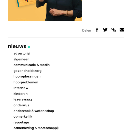
Delen
Deel
Deel
Deel
Deel
via
op
op
via
link
Facebook
Twitter
e-
nieuws
mail
advertorial
algemeen
communicatie & media
gezondheidszorg
hooroplossingen
hoorproblemen
interview
kinderen
lezersvraag
onderwijs
onderzoek & wetenschap
opmerkelijk
reportage
samenleving & maatschappij