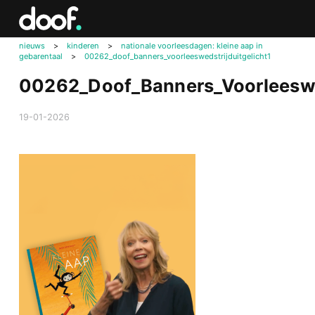
in
Doof.nl
nieuws
>
kinderen
>
nationale voorleesdagen: kleine aap in
gebarentaal
>
00262_doof_banners_voorleeswedstrijduitgelicht1
00262_Doof_Banners_Voorleeswed
19-01-2026