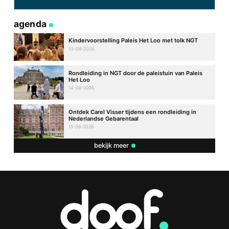
agenda
Kindervoorstelling Paleis Het Loo met tolk NGT
13-08-2026
Rondleiding in NGT door de paleistuin van Paleis
Het Loo
14-08-2026
Ontdek Carel Visser tijdens een rondleiding in
Nederlandse Gebarentaal
15-08-2026
bekijk meer