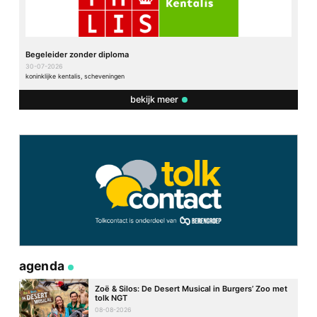
Begeleider zonder diploma
30-07-2026
koninklijke kentalis, scheveningen
bekijk meer
agenda
Zoë & Silos: De Desert Musical in Burgers’ Zoo met
tolk NGT
08-08-2026