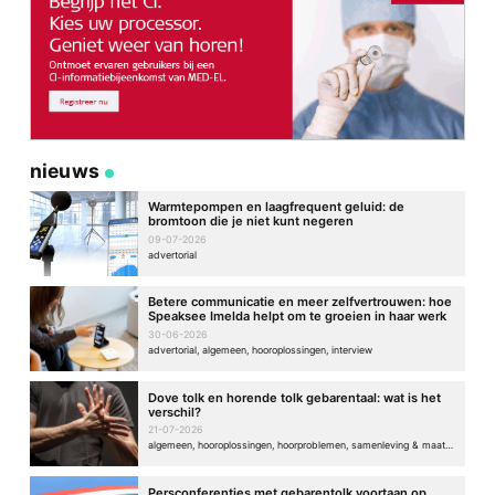
nieuws
Warmtepompen en laagfrequent geluid: de
bromtoon die je niet kunt negeren
09-07-2026
advertorial
Betere communicatie en meer zelfvertrouwen: hoe
Speaksee Imelda helpt om te groeien in haar werk
30-06-2026
advertorial, algemeen, hooroplossingen, interview
Dove tolk en horende tolk gebarentaal: wat is het
verschil?
21-07-2026
algemeen, hooroplossingen, hoorproblemen, samenleving & maatschappij
Persconferenties met gebarentolk voortaan op