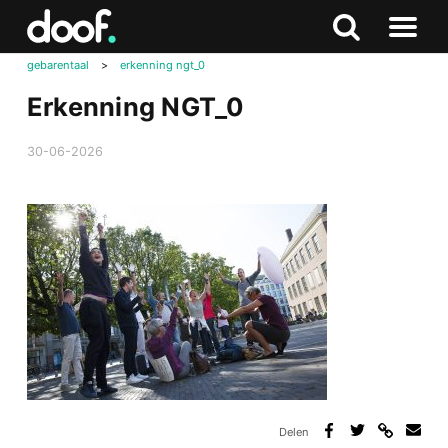
in
Doof.nl
Zoeken
Terug
Zoeken
Naar
naar
gebarentaal
>
erkenning ngt_0
menu
boven
Erkenning NGT_0
30-06-2026
Delen
Deel
Deel
Deel
Deel