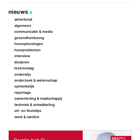
via
op
op
via
link
Facebook
Twitter
e-
nieuws
mail
advertorial
algemeen
communicatie & media
gezondheidszorg
hooroplossingen
hoorproblemen
interview
kinderen
lezersvraag
onderwijs
onderzoek & wetenschap
opmerkelijk
reportage
samenleving & maatschappij
techniek & ontwikkeling
uit- en thuistips
werk & carrière