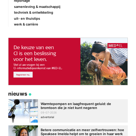
reportage
samenleving & maatschappij
techniek & ontwikkeling
E-mail
*
uit- en thuistips
werk & carrière
Site
nieuws
Warmtepompen en laagfrequent geluid: de
bromtoon die je niet kunt negeren
09-07-2026
advertorial
Betere communicatie en meer zelfvertrouwen: hoe
Speaksee Imelda helpt om te groeien in haar werk