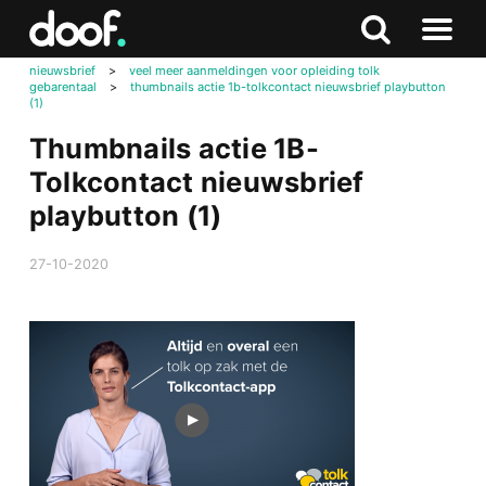
in
Doof.nl
Zoeken
Terug
Zoeken
Naar
naar
nieuwsbrief
>
veel meer aanmeldingen voor opleiding tolk
menu
gebarentaal
>
thumbnails actie 1b-tolkcontact nieuwsbrief playbutton
boven
(1)
Thumbnails actie 1B-
Tolkcontact nieuwsbrief
playbutton (1)
27-10-2020