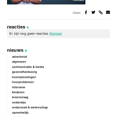
Delen
Deel
Deel
Deel
Deel
via
op
op
via
link
Facebook
Twitter
e-
reacties
mail
Er zijn nog geen reacties
Reageer
geef een reactie
nieuws
Je e-mailadres wordt niet gepubliceerd.
Vereiste velden zijn
gemarkeerd met
*
advertorial
algemeen
Reactie
*
communicatie & media
gezondheidszorg
hooroplossingen
hoorproblemen
interview
kinderen
lezersvraag
onderwijs
onderzoek & wetenschap
Naam
*
opmerkelijk