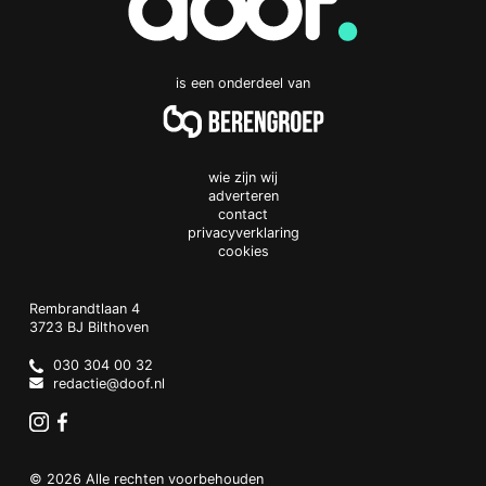
is een onderdeel van
wie zijn wij
adverteren
contact
privacyverklaring
cookies
Doof.nl
work
Rembrandtlaan 4
3723 BJ
Bilthoven
The
Netherlands
030 304 00 32
redactie@doof.nl
Instagram
Facebook
© 2026 Alle rechten voorbehouden