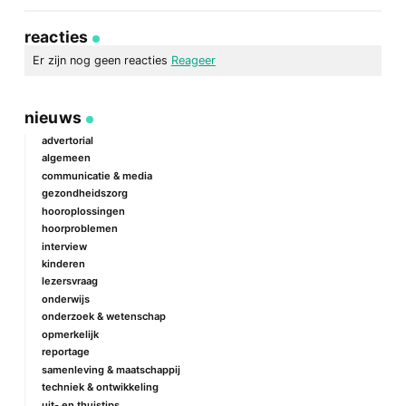
Deel
Deel
Deel
Deel
via
op
op
via
link
Facebook
Twitter
e-
reacties
mail
Er zijn nog geen reacties
Reageer
geef een reactie
nieuws
Je e-mailadres wordt niet gepubliceerd.
Vereiste velden zijn
gemarkeerd met
*
advertorial
algemeen
Reactie
*
communicatie & media
gezondheidszorg
hooroplossingen
hoorproblemen
interview
kinderen
lezersvraag
onderwijs
onderzoek & wetenschap
Naam
*
opmerkelijk
reportage
samenleving & maatschappij
techniek & ontwikkeling
E-mail
*
uit- en thuistips