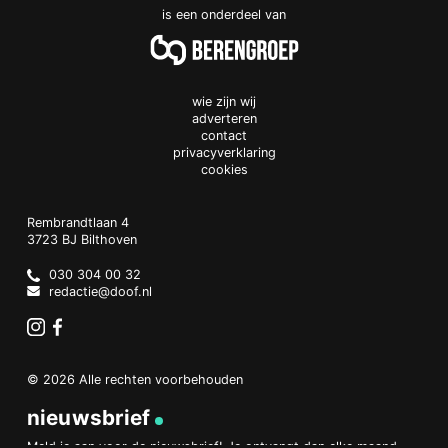
is een onderdeel van
wie zijn wij
adverteren
contact
privacyverklaring
cookies
Doof.nl
work
Rembrandtlaan 4
3723 BJ
Bilthoven
The
Netherlands
030 304 00 32
redactie@doof.nl
Instagram
Facebook
© 2026 Alle rechten voorbehouden
nieuwsbrief
Meld je aan voor de nieuwsbrief! Je ontvangt dan elke maand