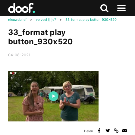
in
Doof.nl
Zoeken
Terug
Zoeken
Naar
naar
nieuwsbrief
>
verveel jij je?
>
33_format play button_930x520
menu
boven
33_format play
button_930x520
04-08-2021
Delen