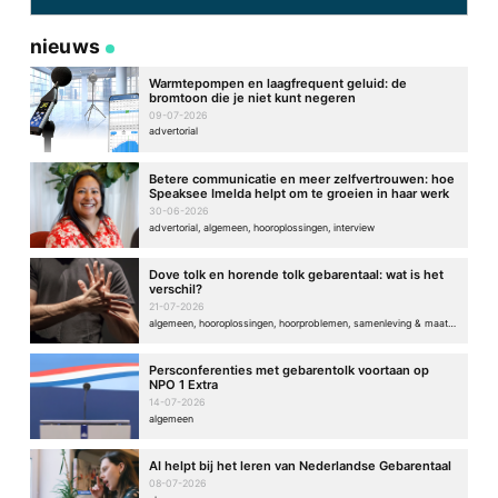
nieuws
Warmtepompen en laagfrequent geluid: de
bromtoon die je niet kunt negeren
09-07-2026
advertorial
Betere communicatie en meer zelfvertrouwen: hoe
Speaksee Imelda helpt om te groeien in haar werk
30-06-2026
advertorial, algemeen, hooroplossingen, interview
Dove tolk en horende tolk gebarentaal: wat is het
verschil?
21-07-2026
algemeen, hooroplossingen, hoorproblemen, samenleving & maatschappij
Persconferenties met gebarentolk voortaan op
NPO 1 Extra
14-07-2026
algemeen
AI helpt bij het leren van Nederlandse Gebarentaal
08-07-2026