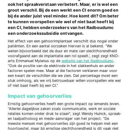
ook het spraakverstaan verbetert. Maar, er is wel een
groot verschil. Bij de een werkt een CI enorm goed en
bij de ander juist veel minder. Hoe komt dit? Om beter
te kunnen voorspellen wie wel of niet baat heeft bij
een CI, hebben onderzoekers van het Radboudumc
een onderzoekssubsidie ontvangen.
Het effect van een gehoorimplantaat verschilt dus nogal onder
patiënten. En een aantal oorzaken hiervan is al bekend. “We
weten bijvoorbeeld dat de duur en mate van slechthorendheid
voorafgaand aan de implantatie een rol speelt.’, zegt zegt KNO-
arts Emmanuel Mylanus op de
website van het Radboudumc
.
“Ook de positie van de elektrode in het slakkenhuis en ander
factoren spelen mee. Maar al die factoren verklaren maar voor
een kwart de verschillen die we zien. Dat percentage moet een
stuk omhoog, als we vrij betrouwbaar willen voorspellen wie wel
of niet baat heeft bij een CI.”
Impact van gehoorverlies
Ernstig gehoorverlies heeft een grote impact op iemands leven.
“Allerlei dagelijkse zaken zoals communicatie, werk en sociale
relaties komen onder druk te staan”, zegt Wendy Huinck, spraak-
en taalpatholoog en mede-aanvrager van het project. “De
meeste mensen met gehoorverlies zijn goed te helpen met een
hoortoestel, maar bij ernstige slechthorendheid is dit vaak niet