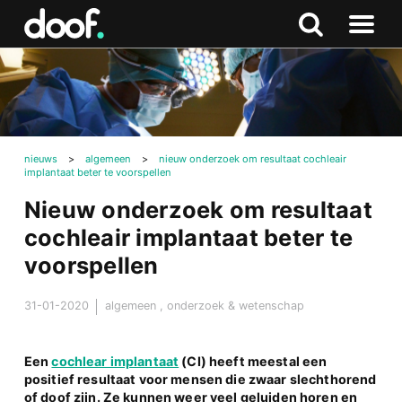
in
Doof.nl
Zoeken
Terug
Zoeken
Naar
naar
menu
boven
nieuws
>
algemeen
>
nieuw onderzoek om resultaat cochleair
implantaat beter te voorspellen
Nieuw onderzoek om resultaat
cochleair implantaat beter te
voorspellen
31-01-2020
algemeen
,
onderzoek & wetenschap
Een
cochlear implantaat
(CI) heeft meestal een
positief resultaat voor mensen die zwaar slechthorend
of doof zijn. Ze kunnen weer veel geluiden horen en