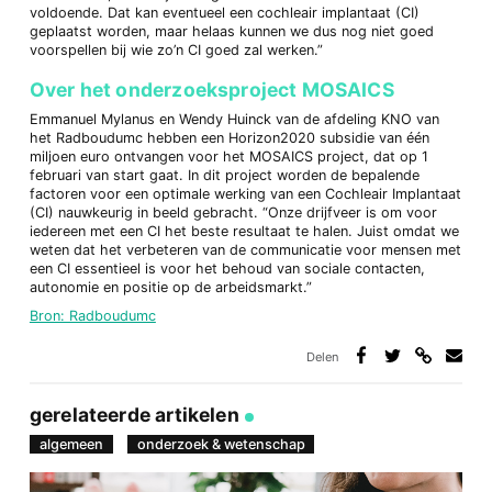
voldoende. Dat kan eventueel een cochleair implantaat (CI)
geplaatst worden, maar helaas kunnen we dus nog niet goed
voorspellen bij wie zo’n CI goed zal werken.”
Over het onderzoeksproject MOSAICS
Emmanuel Mylanus en Wendy Huinck van de afdeling KNO van
het Radboudumc hebben een Horizon2020 subsidie van één
miljoen euro ontvangen voor het MOSAICS project, dat op 1
februari van start gaat. In dit project worden de bepalende
factoren voor een optimale werking van een Cochleair Implantaat
(CI) nauwkeurig in beeld gebracht. “Onze drijfveer is om voor
iedereen met een CI het beste resultaat te halen. Juist omdat we
weten dat het verbeteren van de communicatie voor mensen met
een CI essentieel is voor het behoud van sociale contacten,
autonomie en positie op de arbeidsmarkt.”
Bron: Radboudumc
Delen
Deel
Deel
Deel
Deel
via
op
op
via
link
Facebook
Twitter
e-
gerelateerde artikelen
mail
algemeen
onderzoek & wetenschap