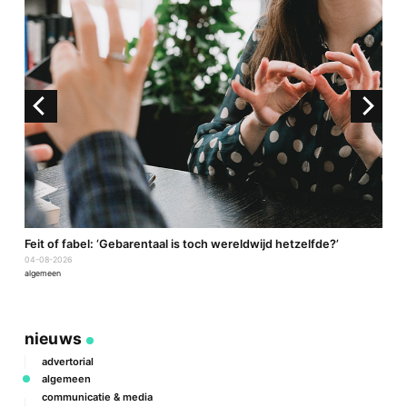
a
Feit of fabel: ‘Gebarentaal is toch wereldwijd hetzelfde?’
P
04-08-2026
2
algemeen
a
nieuws
advertorial
algemeen
communicatie & media