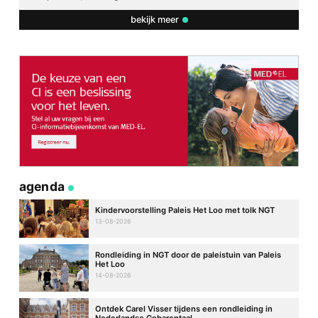
bekijk meer
agenda
Kindervoorstelling Paleis Het Loo met tolk NGT
13-08-2026
Rondleiding in NGT door de paleistuin van Paleis
Het Loo
14-08-2026
Ontdek Carel Visser tijdens een rondleiding in
Nederlandse Gebarentaal