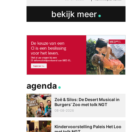
bekijk meer
Enquête: denk mee o
en de toekomst van
schrijftolken
05-02-2026
agenda
Zoë & Silos: De Desert Musical in
Burgers’ Zoo met tolk NGT
08-08-2026
Kindervoorstelling Paleis Het Loo
met tolk NGT