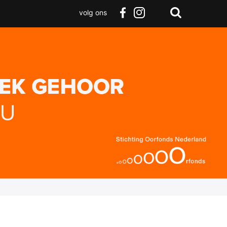
volg ons
Zoeken
Terug
facebook
instagram
Zoeken
naar
boven