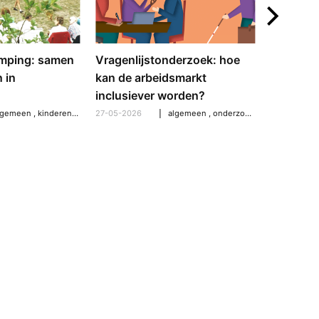
mping: samen
Vragenlijstonderzoek: hoe
Bewegen
 in
kan de arbeidsmarkt
ervaring 
inclusiever worden?
28-04-2026
lgemeen
,
kinderen
,
samenleving & maatschappij
27-05-2026
algemeen
,
uit- en thuistips
,
onderzoek & wetenschap
,