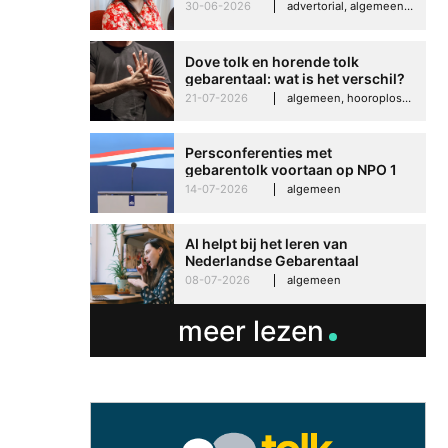
Imelda helpt om te groeien in
30-06-2026
advertorial, algemeen, hooroplossingen, interview
haar werk
Dove tolk en horende tolk
gebarentaal: wat is het verschil?
21-07-2026
algemeen, hooroplossingen, hoorproblemen, samenleving & maatschappij
Persconferenties met
gebarentolk voortaan op NPO 1
Extra
14-07-2026
algemeen
AI helpt bij het leren van
Nederlandse Gebarentaal
08-07-2026
algemeen
meer lezen