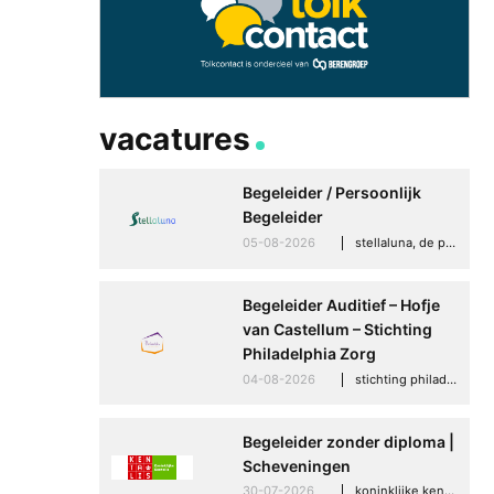
vacatures
Begeleider / Persoonlijk
Begeleider
05-08-2026
stellaluna, de punt (drenthe)
Begeleider Auditief – Hofje
van Castellum – Stichting
Philadelphia Zorg
04-08-2026
stichting philadelphia zorg, den haag
Begeleider zonder diploma |
Scheveningen
30-07-2026
koninklijke kentalis, scheveningen