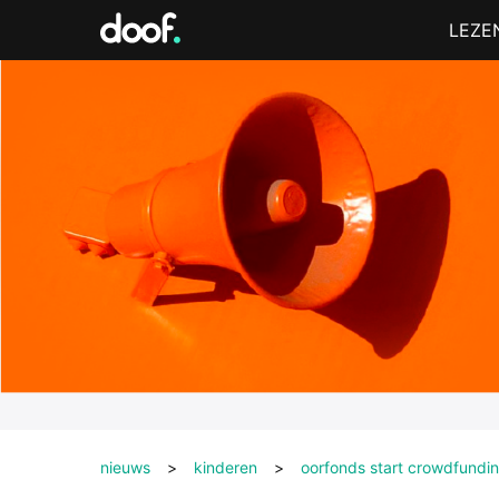
in
Menu
LEZE
Doof.nl
nieuws
>
kinderen
>
oorfonds start crowdfundi