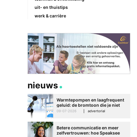
uit- en thuistips
werk & carrière
nieuws
Warmtepompen en laagfrequent
geluid: de bromtoon die je niet
kunt negeren
09-07-2026
advertorial
Betere communicatie en meer
zelfvertrouwen: hoe Speaksee