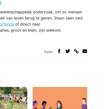
s
an wetenschappelijk onderzoek, om zo mensen
it van leven terug te geven. Steun (een van)
orfonds
of direct naar
naties, groot en klein, zijn welkom.
Delen
Deel
Deel
Deel
Deel
via
op
op
via
link
Facebook
Twitter
e-
mail