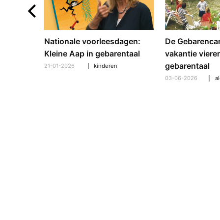
Nationale voorleesdagen:
De Gebarenca
Kleine Aap in gebarentaal
vakantie vieren
gebarentaal
21-01-2026
kinderen
03-06-2026
a
ver AI
onderzoek & wetenschap