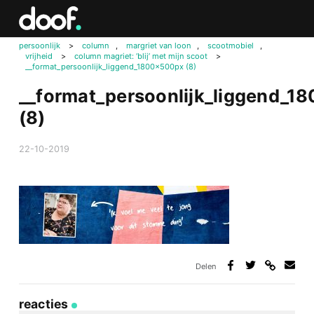
in
Doof.nl
persoonlijk
>
column
,
margriet van loon
,
scootmobiel
,
vrijheid
>
column magriet: ‘blij’ met mijn scoot
>
__format_persoonlijk_liggend_1800x500px (8)
__format_persoonlijk_liggend_1
(8)
22-10-2019
Delen
Deel
Deel
Deel
Deel
via
op
op
via
link
Facebook
Twitter
e-
reacties
mail