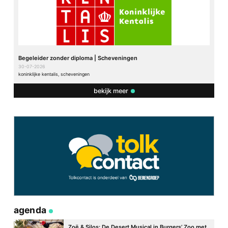
Begeleider zonder diploma | Scheveningen
30-07-2026
koninklijke kentalis, scheveningen
bekijk meer
agenda
Zoë & Silos: De Desert Musical in Burgers’ Zoo met