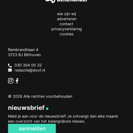
wie zijn wij
adverteren
contact
privacyverklaring
cookies
Doof.nl
work
Rembrandtlaan 4
3723 BJ
Bilthoven
The
Netherlands
030 304 00 32
redactie@doof.nl
Instagram
Facebook
© 2026 Alle rechten voorbehouden
nieuwsbrief
Meld je aan voor de nieuwsbrief! Je ontvangt dan elke maand
een overzicht van het belangrijkste nieuws.
aanmelden