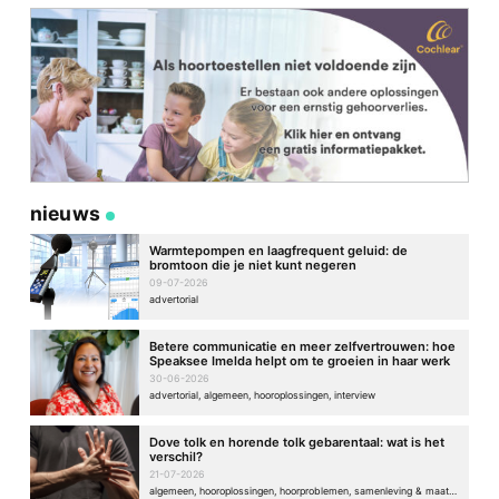
nieuws
Warmtepompen en laagfrequent geluid: de
bromtoon die je niet kunt negeren
09-07-2026
advertorial
Betere communicatie en meer zelfvertrouwen: hoe
Speaksee Imelda helpt om te groeien in haar werk
30-06-2026
advertorial, algemeen, hooroplossingen, interview
Dove tolk en horende tolk gebarentaal: wat is het
verschil?
21-07-2026
algemeen, hooroplossingen, hoorproblemen, samenleving & maatschappij