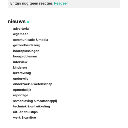
Er zijn nog geen reacties
Reageer
geef een reactie
nieuws
Je e-mailadres wordt niet gepubliceerd.
Vereiste velden zijn
gemarkeerd met
*
advertorial
algemeen
Reactie
*
communicatie & media
gezondheidszorg
hooroplossingen
hoorproblemen
interview
kinderen
lezersvraag
onderwijs
onderzoek & wetenschap
Naam
*
opmerkelijk
reportage
samenleving & maatschappij
techniek & ontwikkeling
E-mail
*
uit- en thuistips
werk & carrière
Site