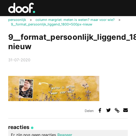
in
Doof.nl
persoonlijk
>
column margriet: meten is weten? maar voor wie?
>
9__format_persoonlijk_liggend_1800x500px-nieuw
9__format_persoonlijk_liggend_
nieuw
31-07-2020
Delen
Deel
Deel
Deel
Deel
via
op
op
via
link
Facebook
Twitter
e-
reacties
mail
Er zijn nog geen reacties
Reageer