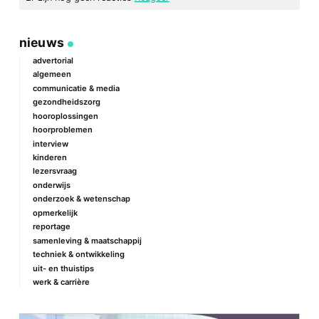
geef een reactie
nieuws
Je e-mailadres wordt niet gepubliceerd.
Vereiste velden zijn
gemarkeerd met
*
advertorial
algemeen
Reactie
*
communicatie & media
gezondheidszorg
hooroplossingen
hoorproblemen
interview
kinderen
lezersvraag
onderwijs
onderzoek & wetenschap
Naam
*
opmerkelijk
reportage
samenleving & maatschappij
techniek & ontwikkeling
E-mail
*
uit- en thuistips
werk & carrière
Site