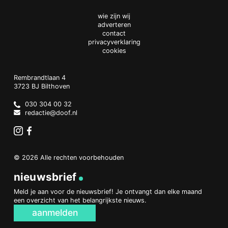
wie zijn wij
adverteren
contact
privacyverklaring
cookies
Doof.nl
work
Rembrandtlaan 4
3723 BJ
Bilthoven
The
Netherlands
030 304 00 32
redactie@doof.nl
Instagram
Facebook
© 2026 Alle rechten voorbehouden
nieuwsbrief
Meld je aan voor de nieuwsbrief! Je ontvangt dan elke maand
een overzicht van het belangrijkste nieuws.
aanmelden