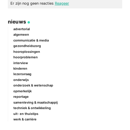
Er zijn nog geen reacties
Reageer
geef een reactie
nieuws
Je e-mailadres wordt niet gepubliceerd.
Vereiste velden zijn
gemarkeerd met
*
advertorial
algemeen
Reactie
*
communicatie & media
gezondheidszorg
hooroplossingen
hoorproblemen
interview
kinderen
lezersvraag
onderwijs
onderzoek & wetenschap
Naam
*
opmerkelijk
reportage
samenleving & maatschappij
techniek & ontwikkeling
E-mail
*
uit- en thuistips
werk & carrière
Site