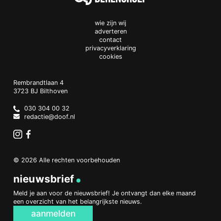
wie zijn wij
adverteren
contact
privacyverklaring
cookies
Doof.nl
work
Rembrandtlaan 4
3723 BJ
Bilthoven
The
Netherlands
030 304 00 32
redactie@doof.nl
Instagram
Facebook
© 2026 Alle rechten voorbehouden
nieuwsbrief
Meld je aan voor de nieuwsbrief! Je ontvangt dan elke maand
een overzicht van het belangrijkste nieuws.
aanmelden