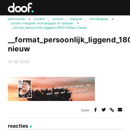
in
Doof.nl
persoonlijk
>
column
,
corona
,
margriet
,
mondkapjes
>
column margriet: mondkapjes en liplezen
>
__format_persoonlijk_liggend_1800x500px-nieuw
__format_persoonlijk_liggend_1
nieuw
12-05-2020
Delen
Deel
Deel
Deel
Deel
via
op
op
via
link
Facebook
Twitter
e-
reacties
mail