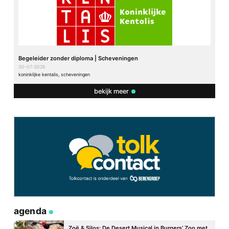
Begeleider zonder diploma | Scheveningen
30-07-2026
koninklijke kentalis, scheveningen
bekijk meer
agenda
Zoë & Silos: De Desert Musical in Burgers’ Zoo met