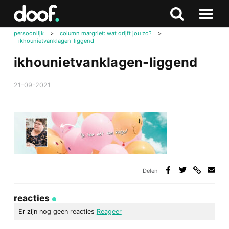
in
Doof.nl
Zoeken
Terug
Zoeken
Naar
naar
persoonlijk
>
column margriet: wat drijft jou zo?
>
menu
ikhounietvanklagen-liggend
boven
ikhounietvanklagen-liggend
21-09-2021
Delen
Deel
Deel
Deel
Deel
via
op
op
via
link
Facebook
Twitter
e-
reacties
mail
Er zijn nog geen reacties
Reageer