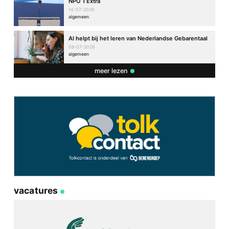
NPO 1 Extra
14-07-2026
algemeen
AI helpt bij het leren van Nederlandse Gebarentaal
08-07-2026
algemeen
meer lezen
vacatures