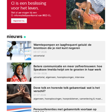
nieuws
Warmtepompen en laagfrequent geluid: de
bromtoon die je niet kunt negeren
09-07-2026
advertorial
Betere communicatie en meer zelfvertrouwen: hoe
Speaksee Imelda helpt om te groeien in haar werk
30-06-2026
advertorial, algemeen, hooroplossingen, interview
Dove tolk en horende tolk gebarentaal: wat is het
verschil?
21-07-2026
algemeen, hooroplossingen, hoorproblemen, samenleving & maatschappij
Persconferenties met gebarentolk voortaan op