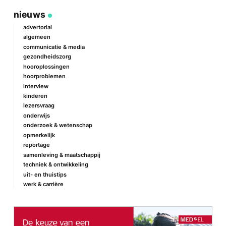
geef een reactie
nieuws
Je e-mailadres wordt niet gepubliceerd.
Vereiste velden zijn
gemarkeerd met
*
advertorial
algemeen
Reactie
*
communicatie & media
gezondheidszorg
hooroplossingen
hoorproblemen
interview
kinderen
lezersvraag
onderwijs
onderzoek & wetenschap
Naam
*
opmerkelijk
reportage
samenleving & maatschappij
techniek & ontwikkeling
E-mail
*
uit- en thuistips
werk & carrière
Site