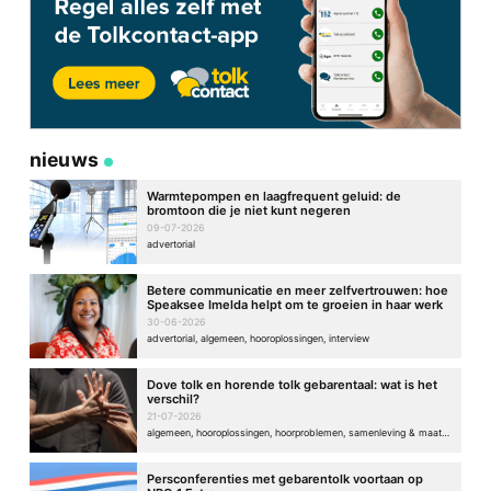
nieuws
Warmtepompen en laagfrequent geluid: de
bromtoon die je niet kunt negeren
09-07-2026
advertorial
Betere communicatie en meer zelfvertrouwen: hoe
Speaksee Imelda helpt om te groeien in haar werk
30-06-2026
advertorial, algemeen, hooroplossingen, interview
Dove tolk en horende tolk gebarentaal: wat is het
verschil?
21-07-2026
algemeen, hooroplossingen, hoorproblemen, samenleving & maatschappij
Persconferenties met gebarentolk voortaan op