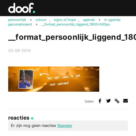
in
Doof.nl
persoonlijk
>
school
,
signs of hope
,
uganda
>
in uganda:
gecompliceerd
>
__format_persoonlijk_liggend_1800x500px
__format_persoonlijk_liggend_1
25-06-2019
Delen
Deel
Deel
Deel
Deel
via
op
op
via
link
Facebook
Twitter
e-
reacties
mail
Er zijn nog geen reacties
Reageer