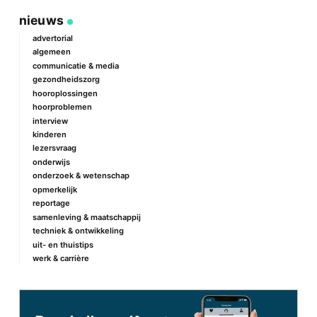
geef een reactie
nieuws
Je e-mailadres wordt niet gepubliceerd.
Vereiste velden zijn
gemarkeerd met
*
advertorial
algemeen
Reactie
*
communicatie & media
gezondheidszorg
hooroplossingen
hoorproblemen
interview
kinderen
lezersvraag
onderwijs
onderzoek & wetenschap
Naam
*
opmerkelijk
reportage
samenleving & maatschappij
techniek & ontwikkeling
E-mail
*
uit- en thuistips
werk & carrière
Site