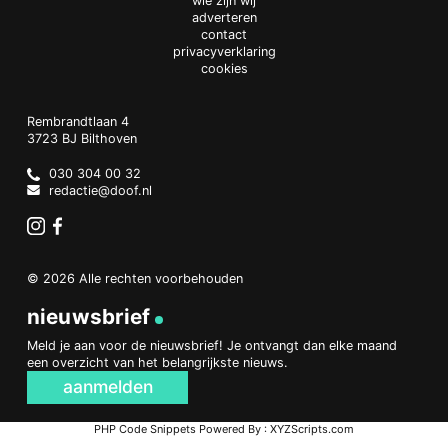
wie zijn wij
adverteren
contact
privacyverklaring
cookies
Doof.nl
work
Rembrandtlaan 4
3723 BJ
Bilthoven
The
Netherlands
030 304 00 32
redactie@doof.nl
Instagram
Facebook
© 2026 Alle rechten voorbehouden
nieuwsbrief
Meld je aan voor de nieuwsbrief! Je ontvangt dan elke maand
een overzicht van het belangrijkste nieuws.
aanmelden
PHP Code Snippets
Powered By :
XYZScripts.com