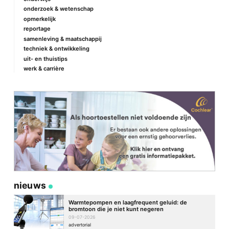
onderzoek & wetenschap
Naam
*
opmerkelijk
reportage
samenleving & maatschappij
techniek & ontwikkeling
E-mail
*
uit- en thuistips
werk & carrière
Site
nieuws
Warmtepompen en laagfrequent geluid: de
bromtoon die je niet kunt negeren
09-07-2026
advertorial