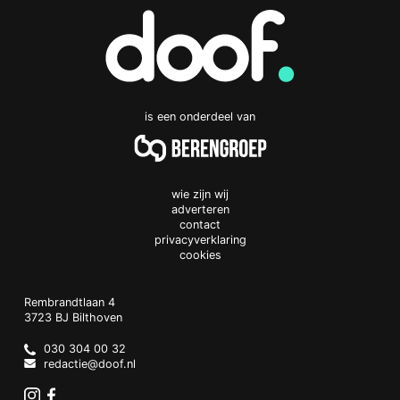
is een onderdeel van
wie zijn wij
adverteren
contact
privacyverklaring
cookies
Doof.nl
work
Rembrandtlaan 4
3723 BJ
Bilthoven
The
Netherlands
030 304 00 32
redactie@doof.nl