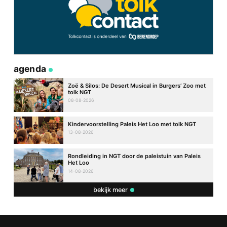
agenda
Zoë & Silos: De Desert Musical in Burgers’ Zoo met
tolk NGT
08-08-2026
Kindervoorstelling Paleis Het Loo met tolk NGT
13-08-2026
Rondleiding in NGT door de paleistuin van Paleis
Het Loo
14-08-2026
bekijk meer