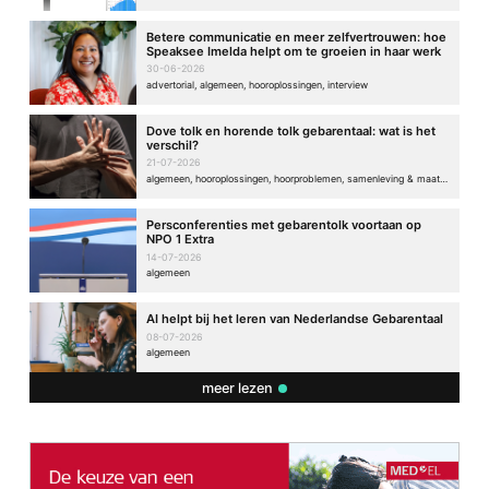
Betere communicatie en meer zelfvertrouwen: hoe
Speaksee Imelda helpt om te groeien in haar werk
30-06-2026
advertorial, algemeen, hooroplossingen, interview
Dove tolk en horende tolk gebarentaal: wat is het
verschil?
21-07-2026
algemeen, hooroplossingen, hoorproblemen, samenleving & maatschappij
Persconferenties met gebarentolk voortaan op
NPO 1 Extra
14-07-2026
algemeen
AI helpt bij het leren van Nederlandse Gebarentaal
08-07-2026
algemeen
meer lezen