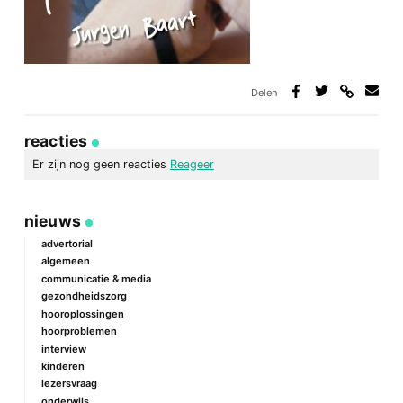
Delen
Deel
Deel
Deel
Deel
via
op
op
via
link
Facebook
Twitter
e-
reacties
mail
Er zijn nog geen reacties
Reageer
geef een reactie
nieuws
Je e-mailadres wordt niet gepubliceerd.
Vereiste velden zijn
gemarkeerd met
*
advertorial
algemeen
Reactie
*
communicatie & media
gezondheidszorg
hooroplossingen
hoorproblemen
interview
kinderen
lezersvraag
onderwijs