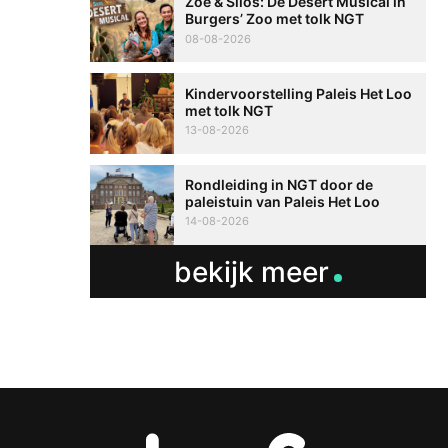
Zoë & Silos: De Desert Musical in
Burgers’ Zoo met tolk NGT
08-08-2026
Kindervoorstelling Paleis Het Loo
met tolk NGT
13-08-2026
Rondleiding in NGT door de
paleistuin van Paleis Het Loo
14-08-2026
bekijk meer