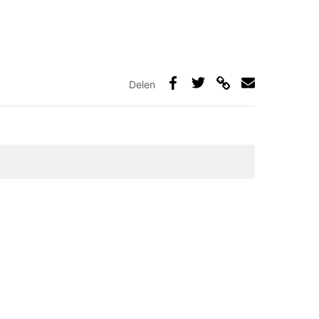
Delen
Deel
Deel
Deel
Deel
via
op
op
via
link
Facebook
Twitter
e-
mail
elden zijn gemarkeerd met
*