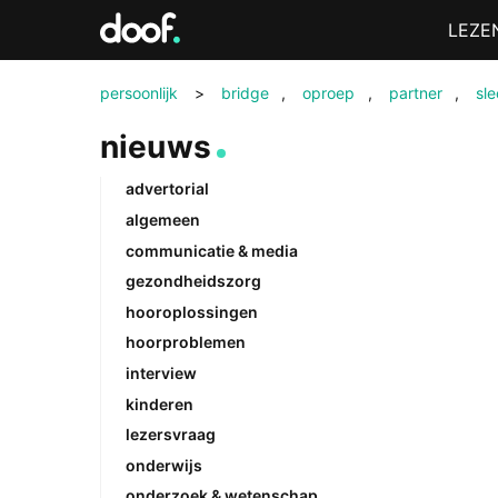
in
Menu
LEZE
Doof.nl
persoonlijk
>
bridge
,
oproep
,
partner
,
sl
nieuws
advertorial
algemeen
communicatie & media
gezondheidszorg
hooroplossingen
hoorproblemen
interview
kinderen
lezersvraag
onderwijs
onderzoek & wetenschap