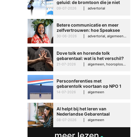
geluid: de bromtoon die je niet
kunt negeren
09-07-2026
advertorial
Betere communicatie en meer
zelfvertrouwen: hoe Speaksee
Imelda helpt om te groeien in
30-06-2026
advertorial, algemeen, hooroplossingen, interview
haar werk
Dove tolk en horende tolk
gebarentaal: wat is het verschil?
21-07-2026
algemeen, hooroplossingen, hoorproblemen, samenleving & maatschappij
Persconferenties met
gebarentolk voortaan op NPO 1
Extra
14-07-2026
algemeen
AI helpt bij het leren van
Nederlandse Gebarentaal
08-07-2026
algemeen
meer lezen