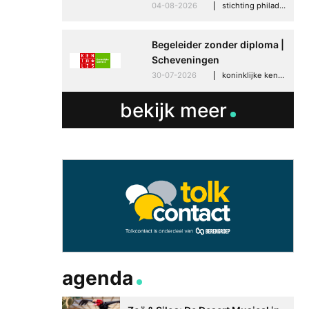
04-08-2026
stichting philadelphia zorg, den haag
Begeleider zonder diploma |
Scheveningen
30-07-2026
koninklijke kentalis, scheveningen
bekijk meer
agenda