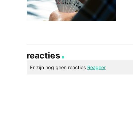
reacties
Er zijn nog geen reacties
Reageer
geef een reactie
Je e-mailadres wordt niet gepubliceerd.
Vereiste v
Reactie
*