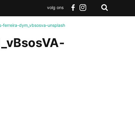
volg ons
Zoeken
Terug
facebook
instagram
Zoeken
naar
s-ferreira-dym_vbsosva-unsplash
boven
M_vBsosVA-