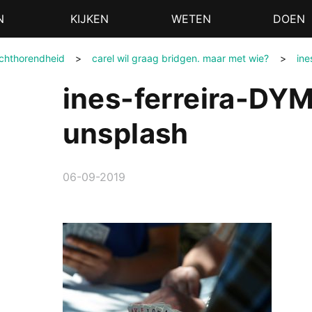
N
KIJKEN
WETEN
DOEN
echthorendheid
>
carel wil graag bridgen. maar met wie?
>
ine
ines-ferreira-DY
unsplash
06-09-2019