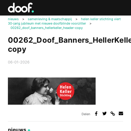
in
Doof.nl
nieuws
>
samenleving & maatschappij
>
helen keller stichting viert
30-jarig jubileum met nieuwe doofblinde voorzitter
>
00262_doof_banners_hellerkeller_header-copy
00262_Doof_Banners_HellerKell
copy
06-01-2026
Delen
Deel
Deel
Deel
Deel
via
op
op
via
link
Facebook
Twitter
e-
nieuws