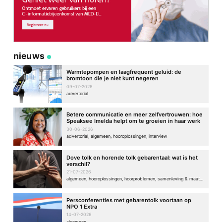
nieuws
Warmtepompen en laagfrequent geluid: de
bromtoon die je niet kunt negeren
09-07-2026
advertorial
Betere communicatie en meer zelfvertrouwen: hoe
Speaksee Imelda helpt om te groeien in haar werk
30-06-2026
advertorial, algemeen, hooroplossingen, interview
Dove tolk en horende tolk gebarentaal: wat is het
verschil?
21-07-2026
algemeen, hooroplossingen, hoorproblemen, samenleving & maatschappij
Persconferenties met gebarentolk voortaan op
NPO 1 Extra
14-07-2026
algemeen