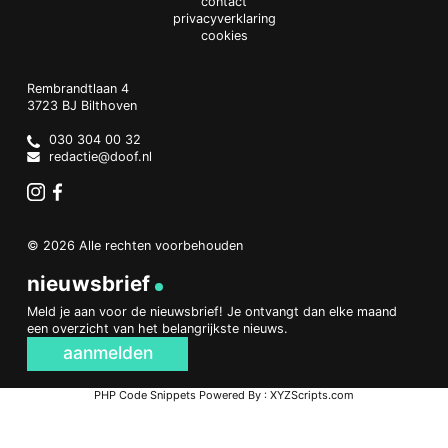
contact
privacyverklaring
cookies
Doof.nl
work
Rembrandtlaan 4
3723 BJ
Bilthoven
The
Netherlands
030 304 00 32
redactie@doof.nl
Instagram
Facebook
© 2026 Alle rechten voorbehouden
nieuwsbrief
Meld je aan voor de nieuwsbrief! Je ontvangt dan elke maand
een overzicht van het belangrijkste nieuws.
aanmelden
PHP Code Snippets
Powered By :
XYZScripts.com