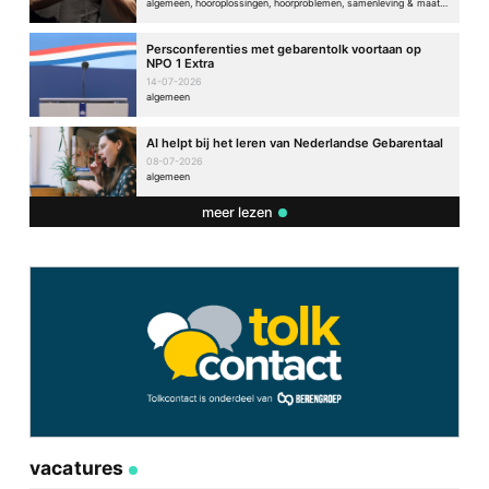
algemeen, hooroplossingen, hoorproblemen, samenleving & maatschappij
Persconferenties met gebarentolk voortaan op
NPO 1 Extra
14-07-2026
algemeen
AI helpt bij het leren van Nederlandse Gebarentaal
08-07-2026
algemeen
meer lezen
vacatures