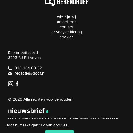
wie zijn wij
adverteren
contact
privacyverklaring
cookies
Doof.nl
work
Rembrandtlaan 4
3723 BJ
Bilthoven
The
Netherlands
030 304 00 32
redactie@doof.nl
Instagram
Facebook
© 2026 Alle rechten voorbehouden
nieuwsbrief
Meld je aan voor de nieuwsbrief! Je ontvangt dan elke maand
een overzicht van het belangrijkste nieuws.
Doof.nl maakt gebruik van
cookies
.
aanmelden