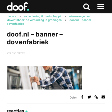
in
Doof.nl
Zoeken
Terug
Zoeken
Naar
naar
nieuws
>
samenleving & maatschappij
>
nieuwe eigenaar
menu
‘dovenfabriek’ de verbinding in groningen
>
doof.nl – banner –
boven
dovenfabriek
doof.nl – banner –
dovenfabriek
28-12-2023
Delen
Deel
Deel
Deel
Deel
via
op
op
via
link
Facebook
Twitter
e-
reacties