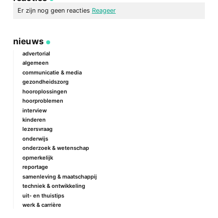
mail
Er zijn nog geen reacties
Reageer
geef een reactie
nieuws
Je e-mailadres wordt niet gepubliceerd.
Vereiste velden zijn
gemarkeerd met
*
advertorial
algemeen
Reactie
*
communicatie & media
gezondheidszorg
hooroplossingen
hoorproblemen
interview
kinderen
lezersvraag
onderwijs
onderzoek & wetenschap
Naam
*
opmerkelijk
reportage
samenleving & maatschappij
techniek & ontwikkeling
E-mail
*
uit- en thuistips
werk & carrière