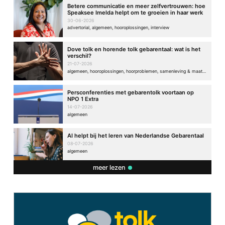
Betere communicatie en meer zelfvertrouwen: hoe
Speaksee Imelda helpt om te groeien in haar werk
30-06-2026
advertorial, algemeen, hooroplossingen, interview
Dove tolk en horende tolk gebarentaal: wat is het
verschil?
21-07-2026
algemeen, hooroplossingen, hoorproblemen, samenleving & maatschappij
Persconferenties met gebarentolk voortaan op
NPO 1 Extra
14-07-2026
algemeen
AI helpt bij het leren van Nederlandse Gebarentaal
08-07-2026
algemeen
meer lezen