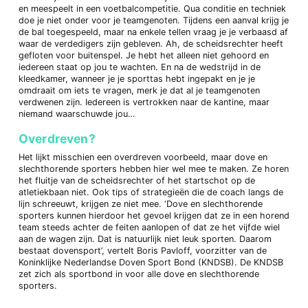
en meespeelt in een voetbalcompetitie. Qua conditie en techniek
doe je niet onder voor je teamgenoten. Tijdens een aanval krijg je
de bal toegespeeld, maar na enkele tellen vraag je je verbaasd af
waar de verdedigers zijn gebleven. Ah, de scheidsrechter heeft
gefloten voor buitenspel. Je hebt het alleen niet gehoord en
iedereen staat op jou te wachten. En na de wedstrijd in de
kleedkamer, wanneer je je sporttas hebt ingepakt en je je
omdraait om iets te vragen, merk je dat al je teamgenoten
verdwenen zijn. Iedereen is vertrokken naar de kantine, maar
niemand waarschuwde jou…
Overdreven?
Het lijkt misschien een overdreven voorbeeld, maar dove en
slechthorende sporters hebben hier wel mee te maken. Ze horen
het fluitje van de scheidsrechter of het startschot op de
atletiekbaan niet. Ook tips of strategieën die de coach langs de
lijn schreeuwt, krijgen ze niet mee. ‘Dove en slechthorende
sporters kunnen hierdoor het gevoel krijgen dat ze in een horend
team steeds achter de feiten aanlopen of dat ze het vijfde wiel
aan de wagen zijn. Dat is natuurlijk niet leuk sporten. Daarom
bestaat dovensport’, vertelt Boris Pavloff, voorzitter van de
Koninklijke Nederlandse Doven Sport Bond (KNDSB). De KNDSB
zet zich als sportbond in voor alle dove en slechthorende
sporters.