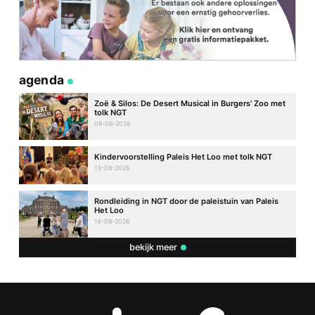
agenda
Zoë & Silos: De Desert Musical in Burgers’ Zoo met
tolk NGT
08-08-2026
Kindervoorstelling Paleis Het Loo met tolk NGT
13-08-2026
Rondleiding in NGT door de paleistuin van Paleis
Het Loo
14-08-2026
bekijk meer