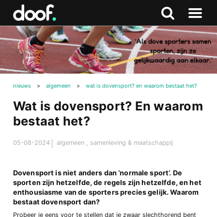
in
Doof.nl
Zoeken
Terug
Zoeken
Naar
naar
menu
boven
nieuws
>
algemeen
>
wat is dovensport? en waarom bestaat het?
Wat is dovensport? En waarom
bestaat het?
05-08-2024
algemeen
,
samenleving & maatschappij
Dovensport is niet anders dan ‘normale sport’. De
sporten zijn hetzelfde, de regels zijn hetzelfde, en het
enthousiasme van de sporters precies gelijk. Waarom
bestaat dovensport dan?
Probeer je eens voor te stellen dat je zwaar slechthorend bent