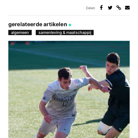
Delen
Deel
Deel
Deel
Deel
via
op
op
via
link
Facebook
Twitter
e-
gerelateerde artikelen
mail
algemeen
samenleving & maatschappij