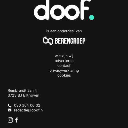
is een onderdeel van
wie zijn wij
adverteren
contact
privacyverklaring
cookies
Doof.nl
work
Rembrandtlaan 4
3723 BJ
Bilthoven
The
Netherlands
030 304 00 32
redactie@doof.nl
Instagram
Facebook