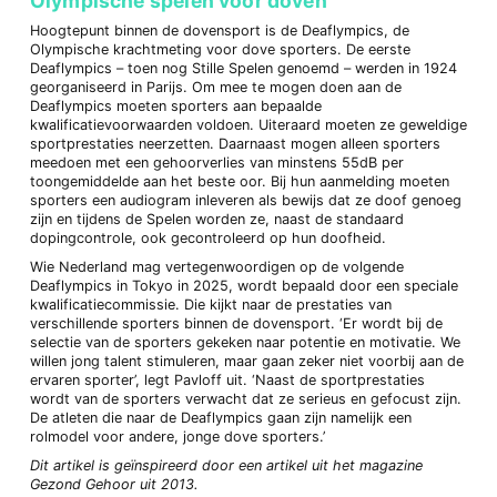
Olympische spelen voor doven
Hoogtepunt binnen de dovensport is de Deaflympics, de
Olympische krachtmeting voor dove sporters. De eerste
Deaflympics – toen nog Stille Spelen genoemd – werden in 1924
georganiseerd in Parijs. Om mee te mogen doen aan de
Deaflympics moeten sporters aan bepaalde
kwalificatievoorwaarden voldoen. Uiteraard moeten ze geweldige
sportprestaties neerzetten. Daarnaast mogen alleen sporters
meedoen met een gehoorverlies van minstens 55dB per
toongemiddelde aan het beste oor. Bij hun aanmelding moeten
sporters een audiogram inleveren als bewijs dat ze doof genoeg
zijn en tijdens de Spelen worden ze, naast de standaard
dopingcontrole, ook gecontroleerd op hun doofheid.
Wie Nederland mag vertegenwoordigen op de volgende
Deaflympics in Tokyo in 2025, wordt bepaald door een speciale
kwalificatiecommissie. Die kijkt naar de prestaties van
verschillende sporters binnen de dovensport. ‘Er wordt bij de
selectie van de sporters gekeken naar potentie en motivatie. We
willen jong talent stimuleren, maar gaan zeker niet voorbij aan de
ervaren sporter’, legt Pavloff uit. ‘Naast de sportprestaties
wordt van de sporters verwacht dat ze serieus en gefocust zijn.
De atleten die naar de Deaflympics gaan zijn namelijk een
rolmodel voor andere, jonge dove sporters.’
Dit artikel is geïnspireerd door een artikel uit het magazine
Gezond Gehoor uit 2013.