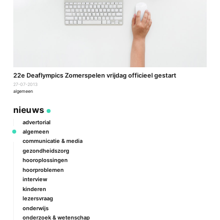
22e Deaflympics Zomerspelen vrijdag officieel gestart
27-07-2013
algemeen
nieuws
advertorial
algemeen
communicatie & media
gezondheidszorg
hooroplossingen
hoorproblemen
interview
kinderen
lezersvraag
onderwijs
onderzoek & wetenschap