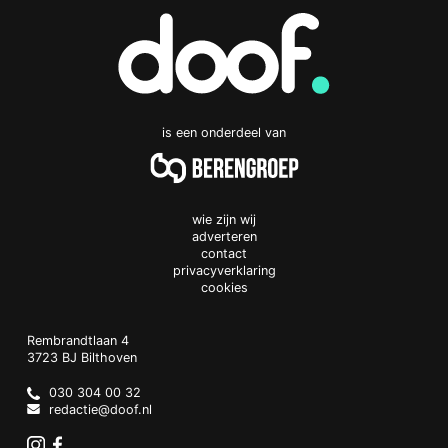
is een onderdeel van
wie zijn wij
adverteren
contact
privacyverklaring
cookies
Doof.nl
work
Rembrandtlaan 4
3723 BJ
Bilthoven
The
Netherlands
030 304 00 32
redactie@doof.nl