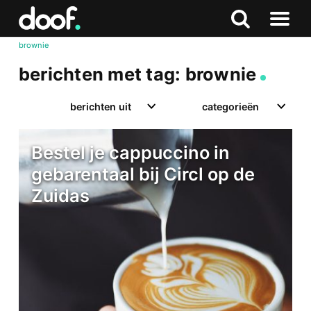
in
Doof.nl
Zoeken
Terug
Zoeken
Naar
naar
brownie
menu
boven
berichten met tag: brownie
berichten uit
categorieën
Bestel je cappuccino in
gebarentaal bij Circl op de
Zuidas