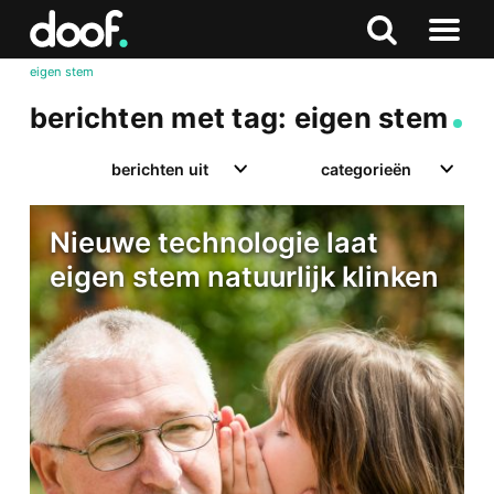
in
Doof.nl
Zoeken
Terug
Zoeken
Naar
naar
eigen stem
menu
boven
berichten met tag: eigen stem
berichten uit
categorieën
Nieuwe technologie laat
eigen stem natuurlijk klinken