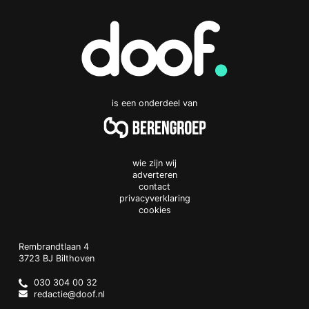
is een onderdeel van
wie zijn wij
adverteren
contact
privacyverklaring
cookies
Doof.nl
work
Rembrandtlaan 4
3723 BJ
Bilthoven
The
Netherlands
030 304 00 32
redactie@doof.nl