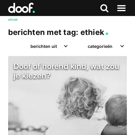
in
Doof.nl
Zoeken
Terug
Zoeken
Naar
naar
ethiek
menu
boven
berichten met tag: ethiek
berichten uit
categorieën
Doof of horend kind, wat zou
je kiezen?