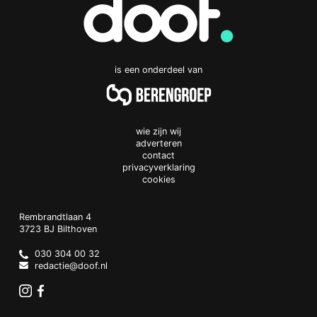
is een onderdeel van
wie zijn wij
adverteren
contact
privacyverklaring
cookies
Doof.nl
work
Rembrandtlaan 4
3723 BJ
Bilthoven
The
Netherlands
030 304 00 32
redactie@doof.nl
Instagram
Facebook