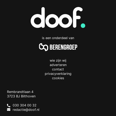
is een onderdeel van
wie zijn wij
adverteren
contact
privacyverklaring
cookies
Doof.nl
work
Rembrandtlaan 4
3723 BJ
Bilthoven
The
Netherlands
030 304 00 32
redactie@doof.nl