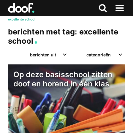
in
Doof.nl
Zoeken
Terug
Zoeken
Naar
naar
excellente school
menu
boven
berichten met tag: excellente
school
berichten uit
categorieën
Op deze basisschool zitten
doof en horend in één klas