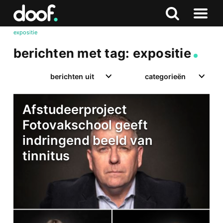
in
Doof.nl
Zoeken
Terug
Zoeken
Naar
naar
expositie
menu
boven
berichten met tag: expositie
berichten uit
categorieën
Afstudeerproject
Fotovakschool geeft
indringend beeld van
tinnitus