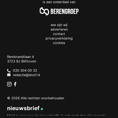
is een onderdeel van
wie zijn wij
adverteren
contact
privacyverklaring
cookies
Doof.nl
work
Rembrandtlaan 4
3723 BJ
Bilthoven
The
Netherlands
030 304 00 32
redactie@doof.nl
Instagram
Facebook
© 2026 Alle rechten voorbehouden
nieuwsbrief
Meld je aan voor de nieuwsbrief! Je ontvangt dan elke maand