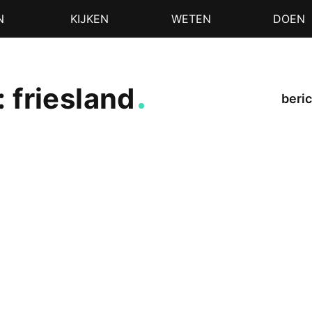
N
KIJKEN
WETEN
DOEN
 friesland
beric