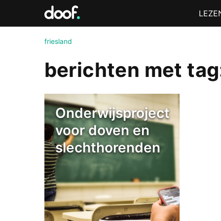
in
Menu
LEZE
Doof.nl
friesland
berichten met tag:
Onderwijsproject
voor doven en
slechthorenden