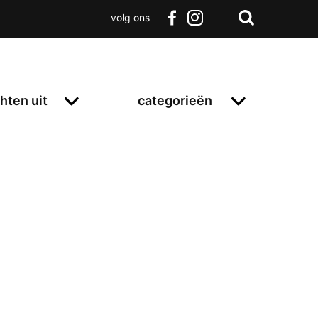
volg ons
Zoeken
Terug
facebook
instagram
Zoeken
naar
boven
hten uit
categorieën