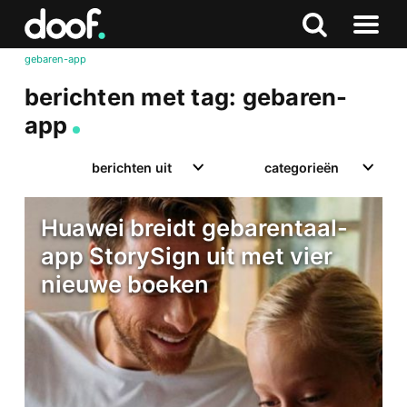
in
Doof.nl
Zoeken
Terug
Zoeken
Naar
naar
gebaren-app
menu
boven
berichten met tag: gebaren-
app
berichten uit
categorieën
Huawei breidt gebarentaal-
app StorySign uit met vier
nieuwe boeken