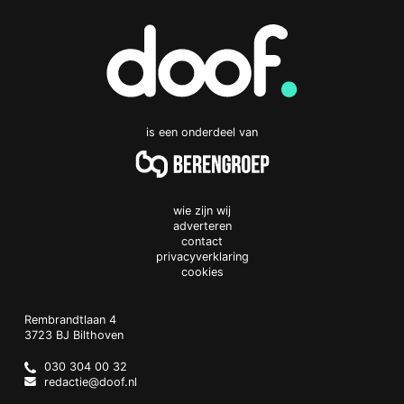
is een onderdeel van
wie zijn wij
adverteren
contact
privacyverklaring
cookies
Doof.nl
work
Rembrandtlaan 4
3723 BJ
Bilthoven
The
Netherlands
030 304 00 32
redactie@doof.nl