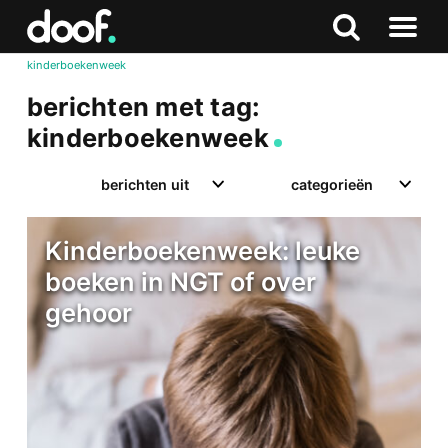
in
Doof.nl
Zoeken
Terug
Zoeken
Naar
naar
kinderboekenweek
menu
boven
berichten met tag:
kinderboekenweek
berichten uit
categorieën
Kinderboekenweek: leuke
boeken in NGT of over
gehoor