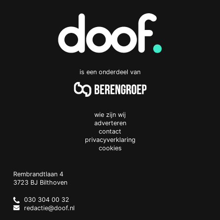
is een onderdeel van
wie zijn wij
adverteren
contact
privacyverklaring
cookies
Doof.nl
work
Rembrandtlaan 4
3723 BJ
Bilthoven
The
Netherlands
030 304 00 32
redactie@doof.nl