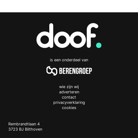
is een onderdeel van
wie zijn wij
adverteren
contact
privacyverklaring
cookies
Doof.nl
work
Rembrandtlaan 4
3723 BJ
Bilthoven
The