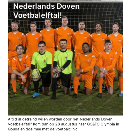
Nederlands Doven
Voetbalelftal!
Altijd al getraind willen worden door het Nederlands Doven
Voetbalelftal? Kom dan op 28 augustus naar GC&FC Olympia in
Gouda en doe mee met de voetbalclinic!