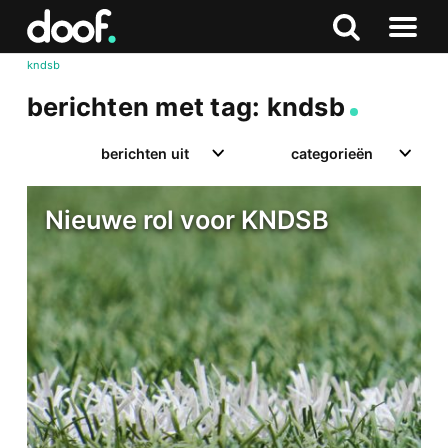
in
Doof.nl
Zoeken
Terug
Zoeken
Naar
naar
kndsb
menu
boven
berichten met tag: kndsb
berichten uit
categorieën
Nieuwe rol voor KNDSB