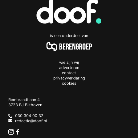
is een onderdeel van
wie zijn wij
adverteren
contact
privacyverklaring
cookies
Doof.nl
work
Rembrandtlaan 4
3723 BJ
Bilthoven
The
Netherlands
030 304 00 32
redactie@doof.nl
Instagram
Facebook