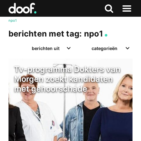
in
Doof.nl
Zoeken
Terug
Zoeken
Naar
naar
npo1
menu
boven
berichten met tag: npo1
berichten uit
categorieën
Tv-programma Dokters van
Morgen zoekt kandidaten
met gehoorschade