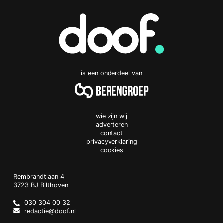
is een onderdeel van
wie zijn wij
adverteren
contact
privacyverklaring
cookies
Doof.nl
work
Rembrandtlaan 4
3723 BJ
Bilthoven
The
Netherlands
030 304 00 32
redactie@doof.nl