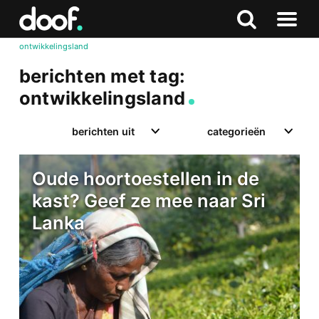
in
Doof.nl
Zoeken
Terug
Zoeken
Naar
naar
ontwikkelingsland
menu
boven
berichten met tag:
ontwikkelingsland
berichten uit
categorieën
Oude hoortoestellen in de
kast? Geef ze mee naar Sri
Lanka