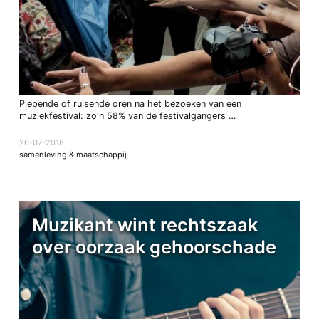
Piepende of ruisende oren na het bezoeken van een
muziekfestival: zo'n 58% van de festivalgangers …
26-07-2018
samenleving & maatschappij
Muzikant wint rechtszaak
over oorzaak gehoorschade