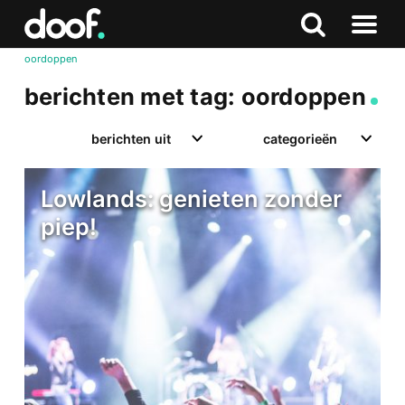
in
Doof.nl
Zoeken
Terug
Zoeken
Naar
naar
oordoppen
menu
boven
berichten met tag: oordoppen
berichten uit
categorieën
Lowlands: genieten zonder
piep!