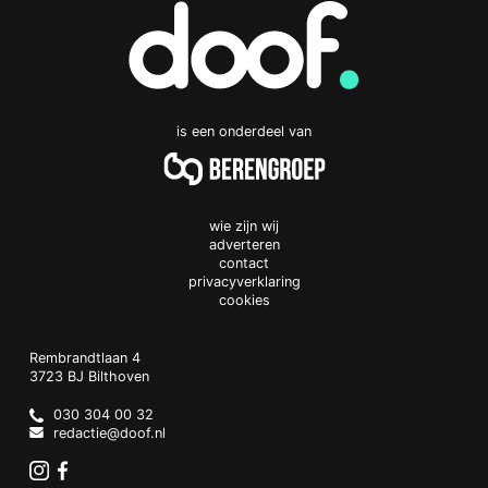
is een onderdeel van
wie zijn wij
adverteren
contact
privacyverklaring
cookies
Doof.nl
work
Rembrandtlaan 4
3723 BJ
Bilthoven
The
Netherlands
030 304 00 32
redactie@doof.nl