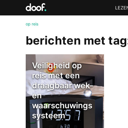
in
Menu
LEZE
Doof.nl
op reis
berichten met tag:
Veiligheid op
reis met een
draagbaar wek-
en
waarschuwings
systeem