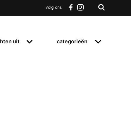
volg ons
Zoeken
Terug
facebook
instagram
Zoeken
naar
boven
hten uit
categorieën