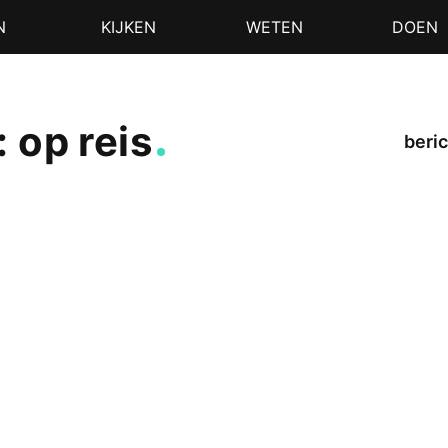
N
KIJKEN
WETEN
DOEN
 op reis
beric