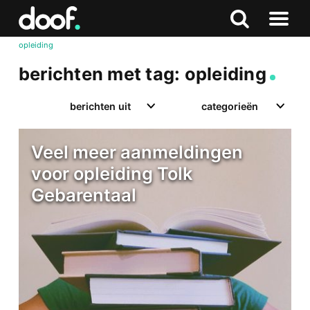
in
Doof.nl
Zoeken
Terug
Zoeken
Naar
naar
opleiding
menu
boven
berichten met tag: opleiding
berichten uit
categorieën
Veel meer aanmeldingen
voor opleiding Tolk
Gebarentaal