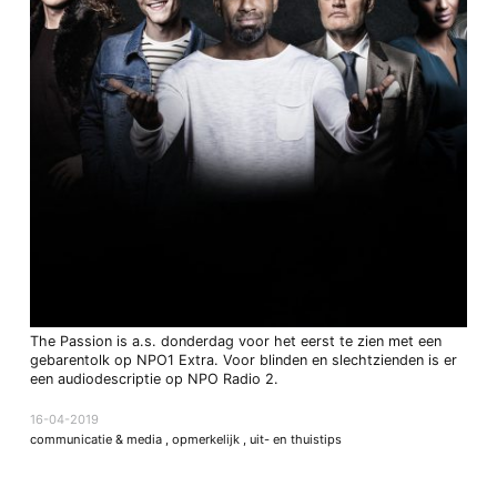
The Passion is a.s. donderdag voor het eerst te zien met een
gebarentolk op NPO1 Extra. Voor blinden en slechtzienden is er
een audiodescriptie op NPO Radio 2.
16-04-2019
communicatie & media
,
opmerkelijk
,
uit- en thuistips