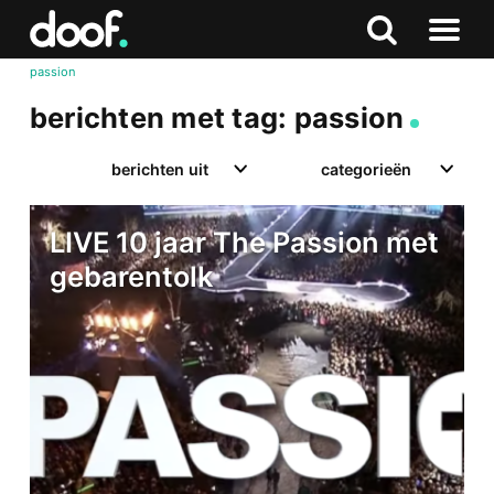
in
Doof.nl
Zoeken
Terug
Zoeken
Naar
naar
passion
menu
boven
berichten met tag: passion
berichten uit
categorieën
LIVE 10 jaar The Passion met
gebarentolk