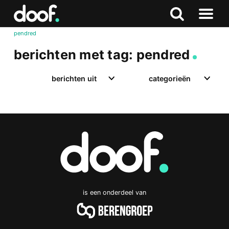
in
Doof.nl
Zoeken
Terug
Zoeken
Naar
naar
pendred
menu
boven
berichten met tag: pendred
berichten uit
categorieën
is een onderdeel van