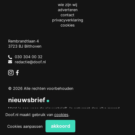
wie zijn wij
adverteren
contact
privacyverklaring
cookies
Doof.nl
work
Rembrandtlaan 4
3723 BJ
Bilthoven
The
Netherlands
030 304 00 32
redactie@doof.nl
Instagram
Facebook
© 2026 Alle rechten voorbehouden
nieuwsbrief
Meld je aan voor de nieuwsbrief! Je ontvangt dan elke maand
een overzicht van het belangrijkste nieuws.
Doof.nl maakt gebruik van
cookies
.
aanmelden
akkoord
Cookies aanpassen
PHP Code Snippets
Powered By :
XYZScripts.com