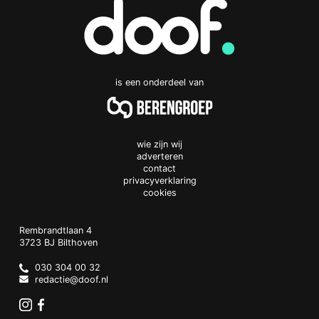
is een onderdeel van
wie zijn wij
adverteren
contact
privacyverklaring
cookies
Doof.nl
work
Rembrandtlaan 4
3723 BJ
Bilthoven
The
Netherlands
030 304 00 32
redactie@doof.nl
Instagram
Facebook