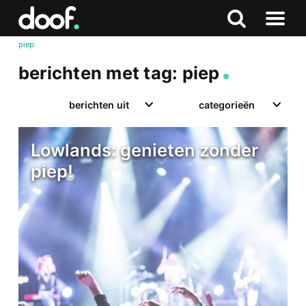
in
Doof.nl
Zoeken
Terug
Zoeken
Naar
naar
piep
menu
boven
berichten met tag: piep
berichten uit
categorieën
Lowlands: genieten zonder
piep!