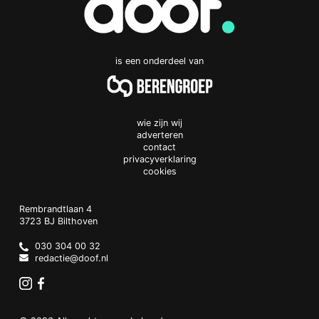
is een onderdeel van
wie zijn wij
adverteren
contact
privacyverklaring
cookies
Doof.nl
work
Rembrandtlaan 4
3723 BJ
Bilthoven
The
Netherlands
030 304 00 32
redactie@doof.nl
Instagram
Facebook