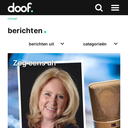
in
Doof.nl
Zoeken
Terug
Zoeken
Naar
naar
roman
menu
boven
berichten
berichten uit
categorieën
Zeg eens uh