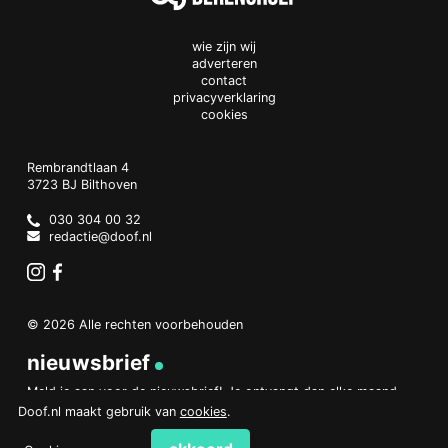
wie zijn wij
adverteren
contact
privacyverklaring
cookies
Doof.nl
work
Rembrandtlaan 4
3723 BJ
Bilthoven
The
Netherlands
030 304 00 32
redactie@doof.nl
Instagram
Facebook
© 2026 Alle rechten voorbehouden
nieuwsbrief
Meld je aan voor de nieuwsbrief! Je ontvangt dan elke maand
een overzicht van het belangrijkste nieuws.
Doof.nl maakt gebruik van
cookies
.
aanmelden