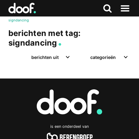
in
Doof.nl
Zoeken
Terug
Zoeken
Naar
naar
signdancing
menu
boven
berichten met tag:
signdancing
berichten uit
categorieën
is een onderdeel van