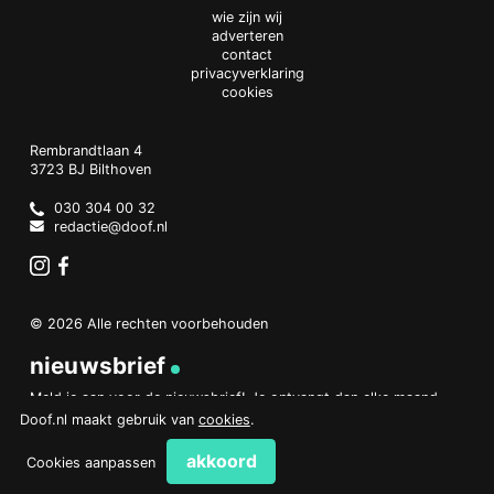
wie zijn wij
adverteren
contact
privacyverklaring
cookies
Doof.nl
work
Rembrandtlaan 4
3723 BJ
Bilthoven
The
Netherlands
030 304 00 32
redactie@doof.nl
Instagram
Facebook
© 2026 Alle rechten voorbehouden
nieuwsbrief
Meld je aan voor de nieuwsbrief! Je ontvangt dan elke maand
een overzicht van het belangrijkste nieuws.
Doof.nl maakt gebruik van
cookies
.
aanmelden
akkoord
Cookies aanpassen
PHP Code Snippets
Powered By :
XYZScripts.com