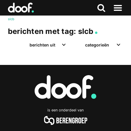
in
Doof.nl
Zoeken
Terug
Zoeken
Naar
naar
slcb
menu
boven
berichten met tag: slcb
berichten uit
categorieën
is een onderdeel van