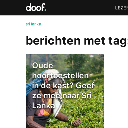
in
Menu
LEZE
Doof.nl
sri lanka
berichten met tag:
Oude
hoortoestellen
in de kast? Geef
ze mee naar Sri
Lanka