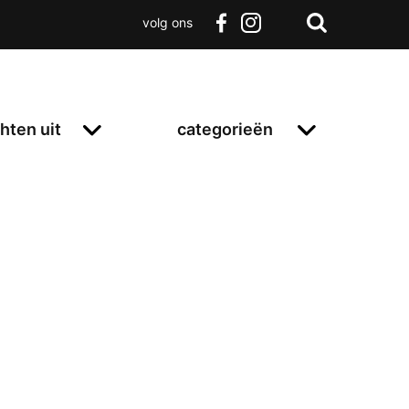
volg ons
Zoeken
Terug
facebook
instagram
Zoeken
naar
boven
hten uit
categorieën