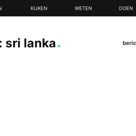
N
KIJKEN
WETEN
DOEN
 sri lanka
beric