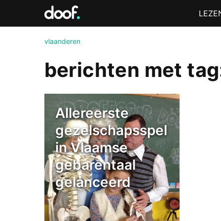
in
Menu
LEZE
Doof.nl
vlaanderen
berichten met tag
Allereerste
gezelschapsspel
in Vlaamse
gebarentaal
gelanceerd