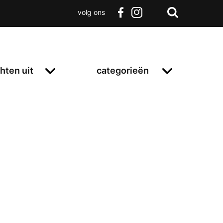
volg ons
Zoeken
Terug
facebook
instagram
Zoeken
naar
boven
hten uit
categorieën