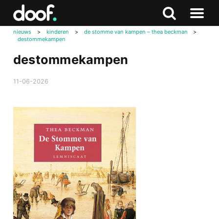
in
Doof.nl
Zoeken
Terug
Zoeken
Naar
naar
nieuws
>
kinderen
>
de stomme van kampen – thea beckman
>
menu
destommekampen
boven
destommekampen
11-06-2026