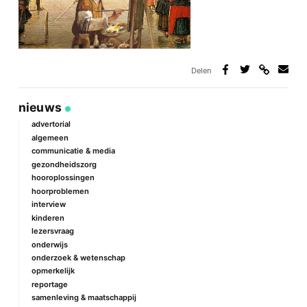
Delen
Deel
Deel
Deel
Deel
via
op
op
via
link
Facebook
Twitter
e-
nieuws
mail
advertorial
algemeen
communicatie & media
gezondheidszorg
hooroplossingen
hoorproblemen
interview
kinderen
lezersvraag
onderwijs
onderzoek & wetenschap
opmerkelijk
reportage
samenleving & maatschappij