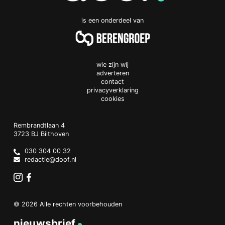
is een onderdeel van
wie zijn wij
adverteren
contact
privacyverklaring
cookies
Doof.nl
work
Rembrandtlaan 4
3723 BJ
Bilthoven
The
Netherlands
030 304 00 32
redactie@doof.nl
Instagram
Facebook
© 2026 Alle rechten voorbehouden
nieuwsbrief