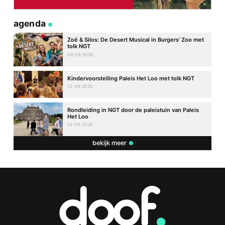
agenda
Zoë & Silos: De Desert Musical in Burgers’ Zoo met
tolk NGT
08-08-2026
Kindervoorstelling Paleis Het Loo met tolk NGT
13-08-2026
Rondleiding in NGT door de paleistuin van Paleis
Het Loo
14-08-2026
bekijk meer