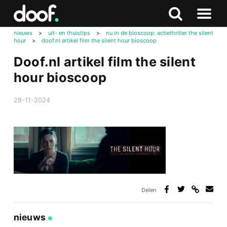
in
Doof.nl
Zoeken
Terug
Zoeken
Naar
naar
nieuws
>
uit- en thuistips
>
nu in de bioscoop: actiethriller the silent
menu
hour
>
doof.nl artikel film the silent hour bioscoop
boven
Doof.nl artikel film the silent
hour bioscoop
28-11-2024
Delen
Deel
Deel
Deel
Deel
via
op
op
via
link
Facebook
Twitter
e-
nieuws
mail