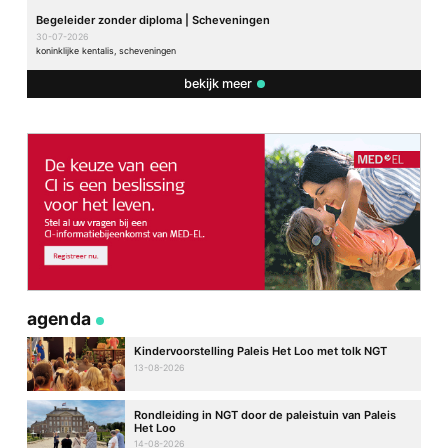
Begeleider zonder diploma | Scheveningen
30-07-2026
koninklijke kentalis, scheveningen
bekijk meer
agenda
Kindervoorstelling Paleis Het Loo met tolk NGT
13-08-2026
Rondleiding in NGT door de paleistuin van Paleis
Het Loo
14-08-2026