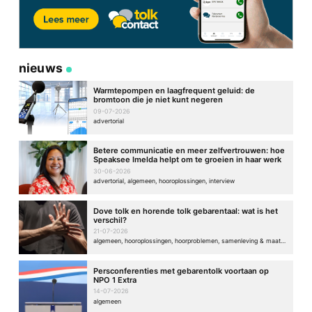
nieuws
Warmtepompen en laagfrequent geluid: de
bromtoon die je niet kunt negeren
09-07-2026
advertorial
Betere communicatie en meer zelfvertrouwen: hoe
Speaksee Imelda helpt om te groeien in haar werk
30-06-2026
advertorial, algemeen, hooroplossingen, interview
Dove tolk en horende tolk gebarentaal: wat is het
verschil?
21-07-2026
algemeen, hooroplossingen, hoorproblemen, samenleving & maatschappij
Persconferenties met gebarentolk voortaan op
NPO 1 Extra
14-07-2026
algemeen