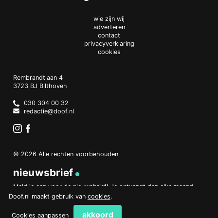
wie zijn wij
adverteren
contact
privacyverklaring
cookies
Doof.nl
work
Rembrandtlaan 4
3723 BJ
Bilthoven
The
Netherlands
030 304 00 32
redactie@doof.nl
Instagram
Facebook
© 2026 Alle rechten voorbehouden
nieuwsbrief
Meld je aan voor de nieuwsbrief! Je ontvangt dan elke maand
een overzicht van het belangrijkste nieuws.
Doof.nl maakt gebruik van
cookies
.
aanmelden
akkoord
Cookies aanpassen