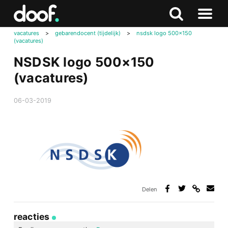
in
Doof.nl
Zoeken
Terug
Zoeken
Naar
naar
vacatures
>
gebarendocent (tijdelijk)
>
nsdsk logo 500×150
menu
(vacatures)
boven
NSDSK logo 500×150
(vacatures)
06-03-2019
Delen
Deel
Deel
Deel
Deel
via
op
op
via
link
Facebook
Twitter
e-
reacties
mail