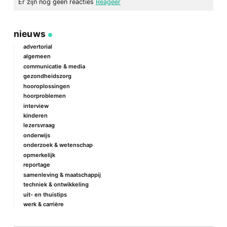
Er zijn nog geen reacties
Reageer
geef een reactie
nieuws
Je e-mailadres wordt niet gepubliceerd.
Vereiste velden zijn
gemarkeerd met
*
advertorial
algemeen
Reactie
*
communicatie & media
gezondheidszorg
hooroplossingen
hoorproblemen
interview
kinderen
lezersvraag
onderwijs
onderzoek & wetenschap
Naam
*
opmerkelijk
reportage
samenleving & maatschappij
techniek & ontwikkeling
E-mail
*
uit- en thuistips
werk & carrière
Site