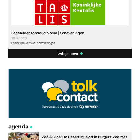
Begeleider zonder diploma | Scheveningen
30-07-2026
koninklijke kentalis, scheveningen
bekijk meer
agenda
Zoë & Silos: De Desert Musical in Burgers’ Zoo met