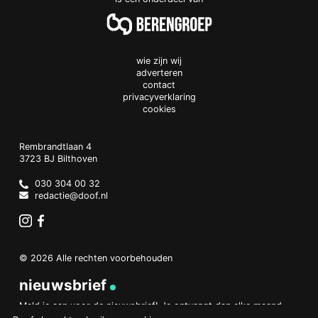
wie zijn wij
adverteren
contact
privacyverklaring
cookies
Doof.nl
work
Rembrandtlaan 4
3723 BJ
Bilthoven
The
Netherlands
030 304 00 32
redactie@doof.nl
Instagram
Facebook
© 2026 Alle rechten voorbehouden
nieuwsbrief
Meld je aan voor de nieuwsbrief! Je ontvangt dan elke maand
een overzicht van het belangrijkste nieuws.