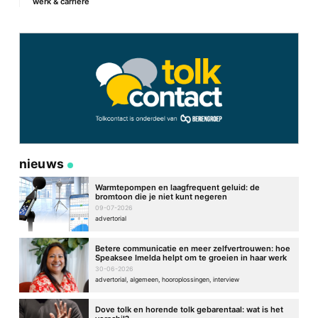
werk & carrière
Site
nieuws
Warmtepompen en laagfrequent geluid: de
bromtoon die je niet kunt negeren
09-07-2026
advertorial
Betere communicatie en meer zelfvertrouwen: hoe
Speaksee Imelda helpt om te groeien in haar werk
30-06-2026
advertorial, algemeen, hooroplossingen, interview
Dove tolk en horende tolk gebarentaal: wat is het