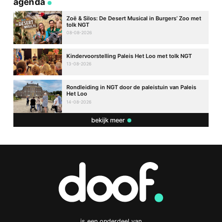
agenda
Zoë & Silos: De Desert Musical in Burgers’ Zoo met
tolk NGT
08-08-2026
Kindervoorstelling Paleis Het Loo met tolk NGT
13-08-2026
Rondleiding in NGT door de paleistuin van Paleis
Het Loo
14-08-2026
bekijk meer
is een onderdeel van