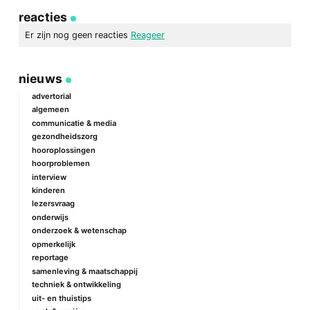
via
op
op
via
link
Facebook
Twitter
e-
reacties
mail
Er zijn nog geen reacties
Reageer
geef een reactie
nieuws
Je e-mailadres wordt niet gepubliceerd.
Vereiste velden zijn
gemarkeerd met
*
advertorial
algemeen
Reactie
*
communicatie & media
gezondheidszorg
hooroplossingen
hoorproblemen
interview
kinderen
lezersvraag
onderwijs
onderzoek & wetenschap
Naam
*
opmerkelijk
reportage
samenleving & maatschappij
techniek & ontwikkeling
E-mail
*
uit- en thuistips