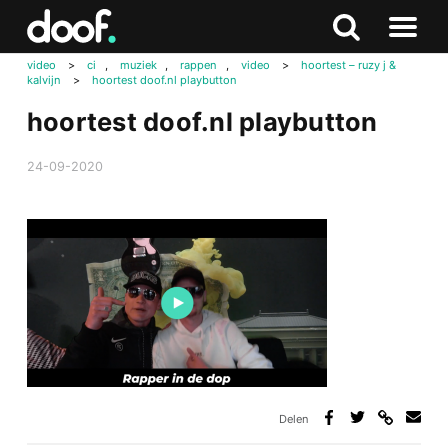
in
Doof.nl
Zoeken
Terug
Zoeken
Naar
naar
video
>
ci
,
muziek
,
rappen
,
video
>
hoortest – ruzy j &
menu
kalvijn
>
hoortest doof.nl playbutton
boven
hoortest doof.nl playbutton
24-09-2020
Delen
Deel
Deel
Deel
Deel