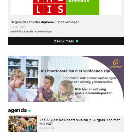
Begeleider zonder diploma | Scheveningen
30-07-2026
koninklijke kentalis, scheveningen
bekijk meer
agenda
Zoë & Silos: De Desert Musical in Burgers’ Zoo met
tolk NGT
08-08-2026