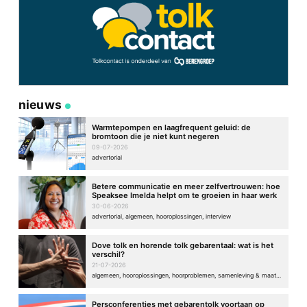
nieuws
Warmtepompen en laagfrequent geluid: de
bromtoon die je niet kunt negeren
09-07-2026
advertorial
Betere communicatie en meer zelfvertrouwen: hoe
Speaksee Imelda helpt om te groeien in haar werk
30-06-2026
advertorial, algemeen, hooroplossingen, interview
Dove tolk en horende tolk gebarentaal: wat is het
verschil?
21-07-2026
algemeen, hooroplossingen, hoorproblemen, samenleving & maatschappij
Persconferenties met gebarentolk voortaan op