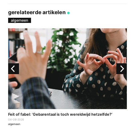
Deel
Deel
Deel
Deel
via
op
op
via
link
Facebook
Twitter
e-
gerelateerde artikelen
mail
algemeen
a
Feit of fabel: ‘Gebarentaal is toch wereldwijd hetzelfde?’
P
04-08-2026
2
algemeen
a