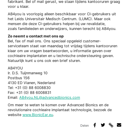
fabrikant. Bel of mail gerust, we staan tijdens kantooruren graag
voor u klaar.
AB4you is voorlopig alleen beschikbaar voor CI-gebruikers uit
het Leids Universitair Medisch Centrum. (LUMC). Maar ook
mensen die deze CI-gebruikers helpen bij uw revalidatie,
zoals familieleden en onderwijzers, kunnen terecht bij AB4you.
Zo neemt u contact met ons op
Bel, fax of mail ons. Ons speciaal opgeleid customer-
serviceteam staat van maandag tot vrijdag tijdens kantooruren
klaar om uw vragen beantwoorden, u informatie geven over
cochleaire implantaten en u technische ondersteuning geven.
Natuurlijk kunt u ons ook een brief sturen.
AB4YOU
Ir. D.S. Tuijnmanweg 10
Postbus 156
4130 ED Vianen, Nederland
Tel: +31 (0) 88 6008830
Fax: +31 (0) 88 6008831
Email:
AB4you.NL@advancedbionics.com
Om meer te weten te komen over Advanced Bionics en de
revolutionaire cochleaire implantaat technologie, bezoek de
website
www.BionicEar.eu
.
Delen