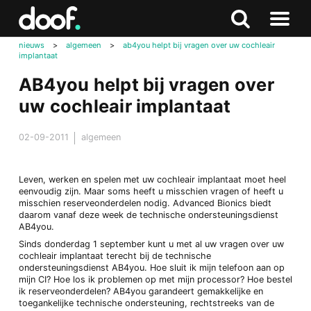
in
Doof.nl
Zoeken
Terug
Zoeken
Naar
naar
nieuws
>
algemeen
>
ab4you helpt bij vragen over uw cochleair
menu
implantaat
boven
AB4you helpt bij vragen over
uw cochleair implantaat
02-09-2011
algemeen
Leven, werken en spelen met uw cochleair implantaat moet heel
eenvoudig zijn. Maar soms heeft u misschien vragen of heeft u
misschien reserveonderdelen nodig. Advanced Bionics biedt
daarom vanaf deze week de technische ondersteuningsdienst
AB4you.
Sinds donderdag 1 september kunt u met al uw vragen over uw
cochleair implantaat terecht bij de technische
ondersteuningsdienst AB4you. Hoe sluit ik mijn telefoon aan op
mijn CI? Hoe los ik problemen op met mijn processor? Hoe bestel
ik reserveonderdelen? AB4you garandeert gemakkelijke en
toegankelijke technische ondersteuning, rechtstreeks van de