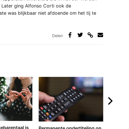
. Later ging Alfonso Corti ook de
ste was blijkbaar niet afdoende om het tij te
Delen
Deel
Deel
Deel
Deel
via
op
op
via
link
Facebook
Twitter
e-
mail
‘Gebarentaal is
Dove tol
Permanente ondertiteling op