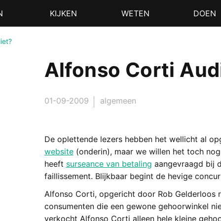
N
KIJKEN
WETEN
DOEN
liet?
Alfonso Corti Audi
01-09-2009
algemeen
De oplettende lezers hebben het wellicht al o
website
(onderin), maar we willen het toch no
heeft
surseance van betaling
aangevraagd bij de
faillissement. Blijkbaar begint de hevige concurr
Alfonso Corti, opgericht door Rob Gelderloos 
consumenten die een gewone gehoorwinkel niet 
verkocht Alfonso Corti alleen hele kleine geho