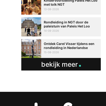
Kindervoorstelling Paleis Het Loo
met tolk NGT
13-08-2026
Rondleiding in NGT door de
paleistuin van Paleis Het Loo
14-08-2026
Ontdek Carel Visser tijdens een
rondleiding in Nederlandse
Gebarentaal
15-08-2026
bekijk meer