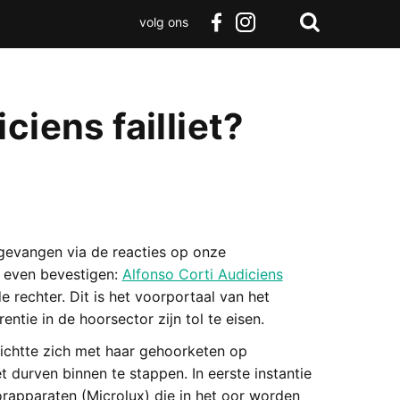
volg ons
Zoeken
Terug
facebook
instagram
Zoeken
naar
boven
ciens failliet?
pgevangen via de reacties op onze
g even bevestigen:
Alfonso Corti Audiciens
 rechter. Dit is het voorportaal van het
entie in de hoorsector zijn tol te eisen.
richtte zich met haar gehoorketen op
durven binnen te stappen. In eerste instantie
orapparaten (Microlux) die in het oor worden