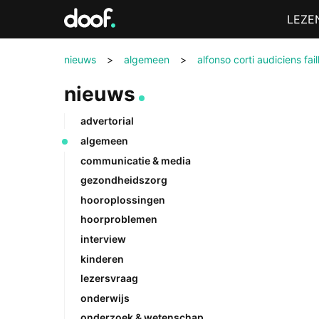
in
Menu
LEZE
Doof.nl
nieuws
>
algemeen
>
alfonso corti audiciens fail
nieuws
advertorial
algemeen
communicatie & media
gezondheidszorg
hooroplossingen
hoorproblemen
interview
kinderen
lezersvraag
onderwijs
onderzoek & wetenschap