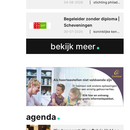
04-08-2026
stichting philadelphia zorg, den haag
Begeleider zonder diploma |
Scheveningen
30-07-2026
koninklijke kentalis, scheveningen
bekijk meer
agenda