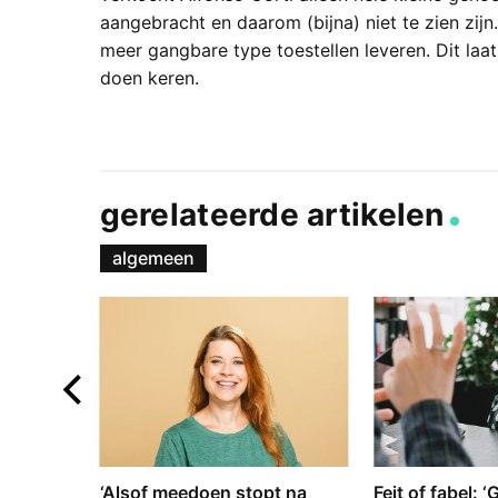
aangebracht en daarom (bijna) niet te zien zijn
meer gangbare type toestellen leveren. Dit laat
doen keren.
gerelateerde artikelen
algemeen
e en
‘Alsof meedoen stopt na
Feit of fabel: 