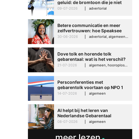
geluid: de bromtoon die je niet
meer zelfvertrouwen
kunt negeren
09-07-2026
advertorial
Speaksee Imelda hel
groeien in haar werk
Betere communicatie en meer
30-06-2026
advertoria
zelfvertrouwen: hoe Speaksee
Imelda helpt om te groeien in
30-06-2026
advertorial, algemeen, hooroplossingen, interview
haar werk
Dove tolk en horende tolk
gebarentaal: wat is het verschil?
21-07-2026
algemeen, hooroplossingen, hoorproblemen, samenleving & maatschappij
Persconferenties met
gebarentolk voortaan op NPO 1
Extra
14-07-2026
algemeen
AI helpt bij het leren van
Nederlandse Gebarentaal
08-07-2026
algemeen
meer lezen