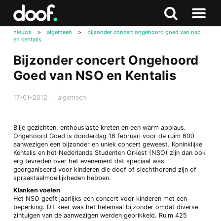
in
Doof.nl
Zoeken
Terug
Zoeken
Naar
naar
nieuws
>
algemeen
>
bijzonder concert ongehoord goed van nso
menu
en kentalis
boven
Bijzonder concert Ongehoord
Goed van NSO en Kentalis
17-01-2012
algemeen
Blije gezichten, enthousiaste kreten en een warm applaus.
Ongehoord Goed is donderdag 16 februari voor de ruim 600
aanwezigen een bijzonder en uniek concert geweest. Koninklijke
Kentalis en het Nederlands Studenten Orkest (NSO) zijn dan ook
erg tevreden over het evenement dat speciaal was
georganiseerd voor kinderen die doof of slechthorend zijn of
spraaktaalmoeilijkheden hebben.
Klanken voelen
Het NSO geeft jaarlijks een concert voor kinderen met een
beperking. Dit keer was het helemaal bijzonder omdat diverse
zintuigen van de aanwezigen werden geprikkeld. Ruim 425