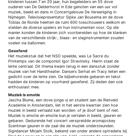
kinderen tussen 7 en 20 jaar, hun begeleiders en 55 dove
ouderen van De Gelderhorst in Ede genoten van een uur vol
muziek, beeld en dans in Concertgebouw De Vereeniging in
Nijmegen. Televisiepresentator Sipke Jan Bousema en de dove
Tobias de Ronde heetten de ruim 600 toeschouwers welkom en
stelden de diverse spelers en hun instrumenten voor. Op die
manier konden de kinderen zich voorbereiden op hoe de klanken
van de verschillende strijk-, blaas- en slaginstrumenten zouden
voelen via ballonnen.
Geoefend
Het muziekstuk dat het NSO speelde, was Le Sacre du
Printemps van de componist Igor Stravinsky. Hierin staat de
lente centraal. Dit thema kwam terug in een dansstuk zonder
muziek van het Handtheater. Dansers Serhat en Tracy lieten een
gedicht over de lente zien. De bijbehorende gebaren en tekst
hadden de kinderen op voorhand geoefend. Zij deden dan ook
enthousiast mee.
Muziek is emotie
Jascha Blume, een dove jonge vj en student aan de Rietveld
Academie in Amsterdam, liet in het eerste kwartier zien hoe
muziek in beeld vertaald kan worden: of je doof bent of niet.
Muziek is emotie en emotie kun je vertalen in beeld, geuren en
gebaren. Gedurende het concert verspreidde aromajockey
Scentman geuren in de zaal die de muziek ondersteunden.
Signdancer Mirjam Stolk, bekend van onder andere optredens bij