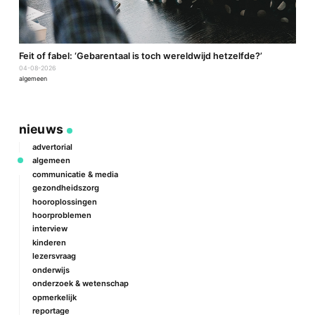
a
Feit of fabel: ‘Gebarentaal is toch wereldwijd hetzelfde?’
P
04-08-2026
2
algemeen
a
nieuws
advertorial
algemeen
communicatie & media
gezondheidszorg
hooroplossingen
hoorproblemen
interview
kinderen
lezersvraag
onderwijs
onderzoek & wetenschap
opmerkelijk
reportage