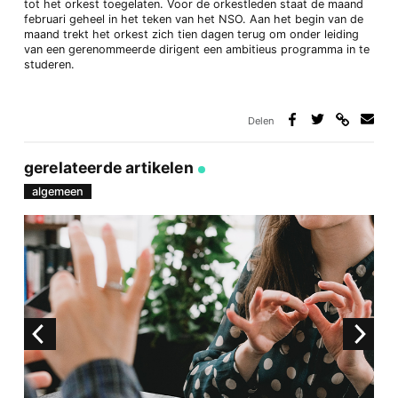
tot het orkest toegelaten. Voor de orkestleden staat de maand
februari geheel in het teken van het NSO. Aan het begin van de
maand trekt het orkest zich tien dagen terug om onder leiding
van een gerenommeerde dirigent een ambitieus programma in te
studeren.
Delen
Deel
Deel
Deel
Deel
via
op
op
via
link
Facebook
Twitter
e-
gerelateerde artikelen
mail
algemeen