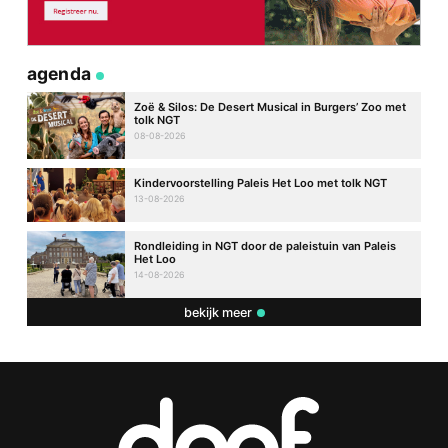
agenda
Zoë & Silos: De Desert Musical in Burgers’ Zoo met
tolk NGT
08-08-2026
Kindervoorstelling Paleis Het Loo met tolk NGT
13-08-2026
Rondleiding in NGT door de paleistuin van Paleis
Het Loo
14-08-2026
bekijk meer