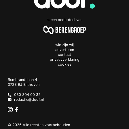
is een onderdeel van
wie zijn wij
adverteren
contact
privacyverklaring
cookies
Doof.nl
work
Rembrandtlaan 4
3723 BJ
Bilthoven
The
Netherlands
030 304 00 32
redactie@doof.nl
Instagram
Facebook
© 2026 Alle rechten voorbehouden