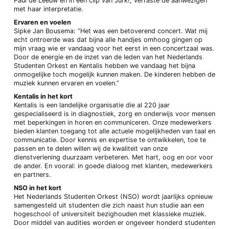
Paul de Leeuw en in een clip van Jurk!, verraste de aanwezigen
met haar interpretatie.
Ervaren en voelen
Sipke Jan Bousema: “Het was een betoverend concert. Wat mij
echt ontroerde was dat bijna alle handjes omhoog gingen op
mijn vraag wie er vandaag voor het eerst in een concertzaal was.
Door de energie en de inzet van de leden van het Nederlands
Studenten Orkest en Kentalis hebben we vandaag het bijna
onmogelijke toch mogelijk kunnen maken. De kinderen hebben de
muziek kunnen ervaren en voelen.”
Kentalis in het kort
Kentalis is een landelijke organisatie die al 220 jaar
gespecialiseerd is in diagnostiek, zorg en onderwijs voor mensen
met beperkingen in horen en communiceren. Onze medewerkers
bieden klanten toegang tot alle actuele mogelijkheden van taal en
communicatie. Door kennis en expertise te ontwikkelen, toe te
passen en te delen willen wij de kwaliteit van onze
dienstverlening duurzaam verbeteren. Met hart, oog en oor voor
de ander. En vooral: in goede dialoog met klanten, medewerkers
en partners.
NSO in het kort
Het Nederlands Studenten Orkest (NSO) wordt jaarlijks opnieuw
samengesteld uit studenten die zich naast hun studie aan een
hogeschool of universiteit bezighouden met klassieke muziek.
Door middel van audities worden er ongeveer honderd studenten