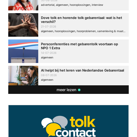
30-06-2026
advertorial, algemeen, hooroplossingen, interview
Dove tolk en horende tolk gebarentaal: wat is het
verschil?
21-07-2026
algemeen, hooroplossingen, hoorproblemen, samenleving & maatschappij
Persconferenties met gebarentolk voortaan op
NPO 1 Extra
14-07-2026
algemeen
AI helpt bij het leren van Nederlandse Gebarentaal
08-07-2026
algemeen
meer lezen