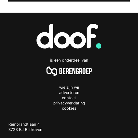
is een onderdeel van
wie zijn wij
adverteren
contact
privacyverklaring
cookies
Doof.nl
work
Rembrandtlaan 4
3723 BJ
Bilthoven
The