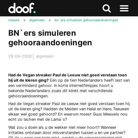
in
Doof.nl
Zoeken
Terug
Zoeken
Naar
naar
nieuws
>
algemeen
>
bn`ers simuleren gehooraandoeningen
menu
boven
BN`ers simuleren
gehooraandoeningen
28-04-2008
algemeen
Had de Vegan streaker Paul de Leeuw niet goed verstaan toen
hij uit de kleren ging?
Eén op de tien Nederlanders heeft last van
een verminderd gehoor. In korte internetfilmpjes hoort u
bekende Nederlanders zoals dit klinkt met verschillende
gehooraandoeningen.
Had de Vegan streaker Paul de Leeuw niet goed verstaan toen hij
uit de kleren ging? Hadden de Meiden van Halal en Hans Teeuwen
elkaar wel goed gehoord? En waarom moest Guus Meeuwis nou
echt zo lachen met de Lama`s?
Wat zou u doen als u de wekker niet meer hoort? Wanneer
irritaties ontstaan door misverstanden tussen u en uw partner?
Of als u weer een trein mist, omdat u de omroepsignalen niet