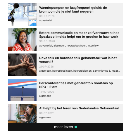
Warmtepompen en laagfrequent geluid: de
bromtoon die je niet kunt negeren
09-07-2026
advertorial
Betere communicatie en meer zelfvertrouwen: hoe
Speaksee Imelda helpt om te groeien in haar werk
30-06-2026
advertorial, algemeen, hooroplossingen, interview
Dove tolk en horende tolk gebarentaal: wat is het
verschil?
21-07-2026
algemeen, hooroplossingen, hoorproblemen, samenleving & maatschappij
Persconferenties met gebarentolk voortaan op
NPO 1 Extra
14-07-2026
algemeen
AI helpt bij het leren van Nederlandse Gebarentaal
08-07-2026
algemeen
meer lezen