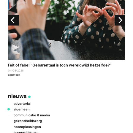
a
Feit of fabel: ‘Gebarentaal is toch wereldwijd hetzelfde?’
P
04-08-2026
2
algemeen
a
nieuws
advertorial
algemeen
communicatie & media
gezondheidszorg
hooroplossingen
hoorproblemen