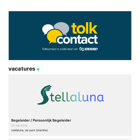
vacatures
Begeleider / Persoonlijk Begeleider
05-08-2026
stellaluna, de punt (drenthe)