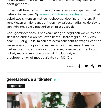
heeft gehoord?
Ervaar zelf hoe het is om verschillende aandoeningen aan het
gehoor te hebben. Op
www.zoklinktgehoorverlies.nl
hoort u het
geluid zoals mensen met een gehooraandoening dit horen. U
kunt kiezen uit vier aandoeningen: lawaaibeschadiging, de ziekte
van Ménière, geleidingsverlies en presbyacusis.
Voor goedhorenden is het vaak lastig te begrijpen welke invloed
slechthorendheid op het leven heeft. Daarom grijpt de NVVS
haar 100-jarig jubileum aan om extra aandacht te vragen voor de
zaken waarvoor zij zich al een eeuw lang hard maakt: mensen
met een verminderd gehoor, oorsuizen, overgevoeligheid voor
geluid, mensen met een cochleair implantaat, een
brughoektumor of met de ziekte van Ménière.
Delen
Deel
Deel
Deel
Deel
via
op
op
via
link
Facebook
Twitter
e-
gerelateerde artikelen
mail
algemeen