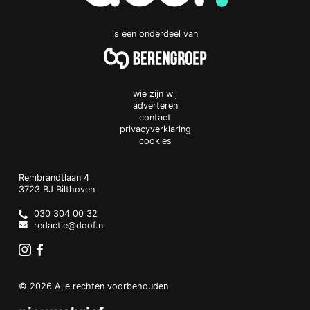
is een onderdeel van
wie zijn wij
adverteren
contact
privacyverklaring
cookies
Doof.nl
work
Rembrandtlaan 4
3723 BJ
Bilthoven
The
Netherlands
030 304 00 32
redactie@doof.nl
Instagram
Facebook
© 2026 Alle rechten voorbehouden