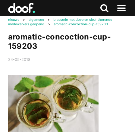
in
Doof.nl
Zoeken
Terug
Zoeken
Naar
naar
nieuws
>
algemeen
>
brasserie met dove en slechthorende
menu
medewerkers geopend
>
aromatic-concoction-cup-159203
boven
aromatic-concoction-cup-
159203
24-05-2018