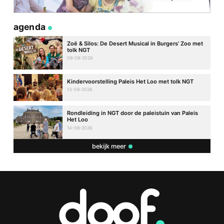
agenda
Zoë & Silos: De Desert Musical in Burgers’ Zoo met
tolk NGT
08-08-2026
Kindervoorstelling Paleis Het Loo met tolk NGT
13-08-2026
Rondleiding in NGT door de paleistuin van Paleis
Het Loo
14-08-2026
bekijk meer