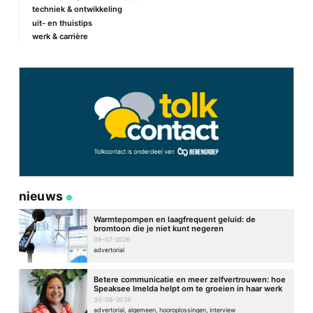
techniek & ontwikkeling
E-mail
*
uit- en thuistips
werk & carrière
Site
nieuws
Warmtepompen en laagfrequent geluid: de
bromtoon die je niet kunt negeren
09-07-2026
advertorial
Betere communicatie en meer zelfvertrouwen: hoe
Speaksee Imelda helpt om te groeien in haar werk
30-06-2026
advertorial, algemeen, hooroplossingen, interview