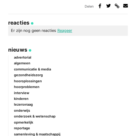
Delen
Deel
Deel
Deel
Deel
via
op
op
via
link
Facebook
Twitter
e-
reacties
mail
Er zijn nog geen reacties
Reageer
geef een reactie
nieuws
Je e-mailadres wordt niet gepubliceerd.
Vereiste velden zijn
gemarkeerd met
*
advertorial
algemeen
Reactie
*
communicatie & media
gezondheidszorg
hooroplossingen
hoorproblemen
interview
kinderen
lezersvraag
onderwijs
onderzoek & wetenschap
Naam
*
opmerkelijk
reportage
samenleving & maatschappij