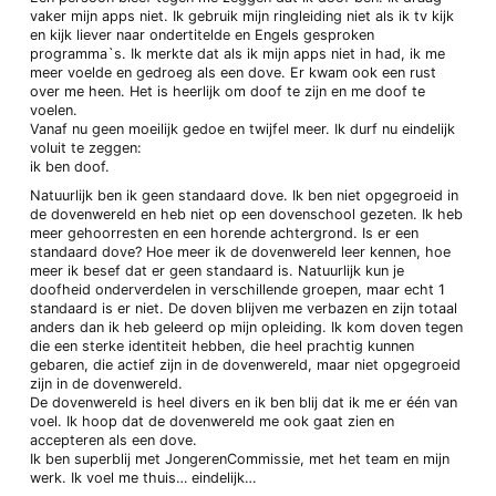
vaker mijn apps niet. Ik gebruik mijn ringleiding niet als ik tv kijk
en kijk liever naar ondertitelde en Engels gesproken
programma`s. Ik merkte dat als ik mijn apps niet in had, ik me
meer voelde en gedroeg als een dove. Er kwam ook een rust
over me heen. Het is heerlijk om doof te zijn en me doof te
voelen.
Vanaf nu geen moeilijk gedoe en twijfel meer. Ik durf nu eindelijk
voluit te zeggen:
ik ben doof.
Natuurlijk ben ik geen standaard dove. Ik ben niet opgegroeid in
de dovenwereld en heb niet op een dovenschool gezeten. Ik heb
meer gehoorresten en een horende achtergrond. Is er een
standaard dove? Hoe meer ik de dovenwereld leer kennen, hoe
meer ik besef dat er geen standaard is. Natuurlijk kun je
doofheid onderverdelen in verschillende groepen, maar echt 1
standaard is er niet. De doven blijven me verbazen en zijn totaal
anders dan ik heb geleerd op mijn opleiding. Ik kom doven tegen
die een sterke identiteit hebben, die heel prachtig kunnen
gebaren, die actief zijn in de dovenwereld, maar niet opgegroeid
zijn in de dovenwereld.
De dovenwereld is heel divers en ik ben blij dat ik me er één van
voel. Ik hoop dat de dovenwereld me ook gaat zien en
accepteren als een dove.
Ik ben superblij met JongerenCommissie, met het team en mijn
werk. Ik voel me thuis… eindelijk…