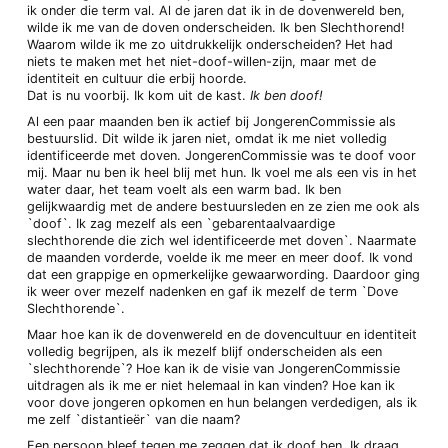
ik onder die term val. Al de jaren dat ik in de dovenwereld ben,
wilde ik me van de doven onderscheiden. Ik ben Slechthorend!
Waarom wilde ik me zo uitdrukkelijk onderscheiden? Het had
niets te maken met het niet-doof-willen-zijn, maar met de
identiteit en cultuur die erbij hoorde.
Dat is nu voorbij. Ik kom uit de kast.
Ik ben doof!
Al een paar maanden ben ik actief bij JongerenCommissie als
bestuurslid. Dit wilde ik jaren niet, omdat ik me niet volledig
identificeerde met doven. JongerenCommissie was te doof voor
mij. Maar nu ben ik heel blij met hun. Ik voel me als een vis in het
water daar, het team voelt als een warm bad. Ik ben
gelijkwaardig met de andere bestuursleden en ze zien me ook als
`doof`. Ik zag mezelf als een `gebarentaalvaardige
slechthorende die zich wel identificeerde met doven`. Naarmate
de maanden vorderde, voelde ik me meer en meer doof. Ik vond
dat een grappige en opmerkelijke gewaarwording. Daardoor ging
ik weer over mezelf nadenken en gaf ik mezelf de term `Dove
Slechthorende`.
Maar hoe kan ik de dovenwereld en de dovencultuur en identiteit
volledig begrijpen, als ik mezelf blijf onderscheiden als een
`slechthorende`? Hoe kan ik de visie van JongerenCommissie
uitdragen als ik me er niet helemaal in kan vinden? Hoe kan ik
voor dove jongeren opkomen en hun belangen verdedigen, als ik
me zelf `distantieër` van die naam?
Een persoon bleef tegen me zeggen dat ik doof ben. Ik draag