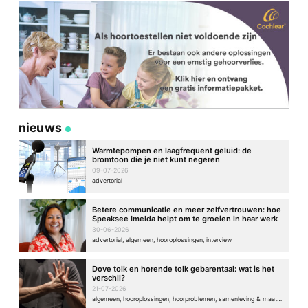
nieuws
Warmtepompen en laagfrequent geluid: de
bromtoon die je niet kunt negeren
09-07-2026
advertorial
Betere communicatie en meer zelfvertrouwen: hoe
Speaksee Imelda helpt om te groeien in haar werk
30-06-2026
advertorial, algemeen, hooroplossingen, interview
Dove tolk en horende tolk gebarentaal: wat is het
verschil?
21-07-2026
algemeen, hooroplossingen, hoorproblemen, samenleving & maatschappij