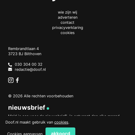
wie zijn wij
adverteren
contact
privacyverklaring
cookies
Doof.nl
work
Rembrandtlaan 4
3723 BJ
Bilthoven
The
Netherlands
030 304 00 32
redactie@doof.nl
Instagram
Facebook
© 2026 Alle rechten voorbehouden
nieuwsbrief
Meld je aan voor de nieuwsbrief! Je ontvangt dan elke maand
een overzicht van het belangrijkste nieuws.
Doof.nl maakt gebruik van
cookies
.
aanmelden
akkoord
Cookies aanpassen