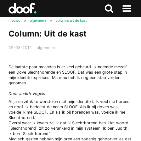
in
Doof.nl
Zoeken
Terug
Zoeken
Naar
naar
nieuws
>
algemeen
>
column: uit de kast
menu
boven
Column: Uit de kast
29-03-2012
algemeen
De laatste paar maanden is er veel gebeurd. Ik noemde mezelf
een Dove Slechthorende en SLOOF. Dat was een grote stap in
mijn identiteitsproces. Maar nu heb ik nog een stap verder
genomen.
Door Judith Vogels
Al jaren zit ik te worstelen met mijn identiteit. Ik voel me horend
en doof. Ik bedacht de naam SLOOF. Als ik bij doven was,
voelde ik me SLOOF. En als ik bij horenden was, voelde ik me
Slechthorend.
Overal waar ik kwam zei ik dat ik Slechthorend ben. Het woord
`Slechthorend` zit zo verankerd in mijn systeem. Ik ben Judith,
ik ben `Slechthorend`.
Medisch gezien hebben mijn oren een zodanig gehoorverlies dat