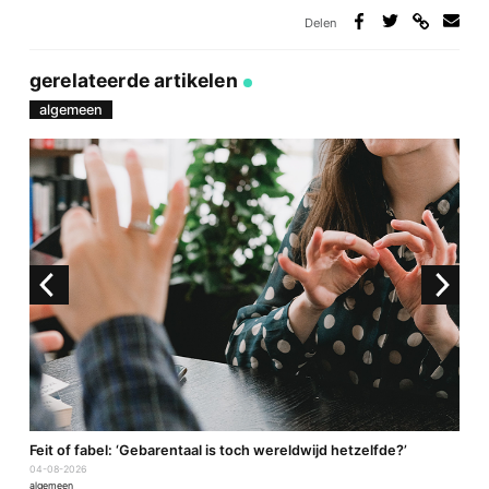
Delen
Deel
Deel
Deel
Deel
via
op
op
via
link
Facebook
Twitter
e-
gerelateerde artikelen
mail
algemeen
a
Feit of fabel: ‘Gebarentaal is toch wereldwijd hetzelfde?’
P
04-08-2026
2
algemeen