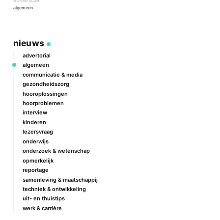
04-08-2026
2
algemeen
a
nieuws
advertorial
algemeen
communicatie & media
gezondheidszorg
hooroplossingen
hoorproblemen
interview
kinderen
lezersvraag
onderwijs
onderzoek & wetenschap
opmerkelijk
reportage
samenleving & maatschappij
techniek & ontwikkeling
uit- en thuistips
werk & carrière