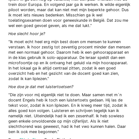
trein door Europa. En volgend jaar ga ik werken. Ik wilde eigenlijk
piloot worden, maar dat kan niet met mijn beperkte gehoor. Dus
ik moet iets nieuws bedenken. Misschien ga ik wel
toelatingsexamen doen voor geneeskunde in België. Dat zou me
wel een goed gevoel geven, als me dat lukt.”
Hoe slecht hoor je?
“Ik moet echt heel erg mijn best doen om mensen te kunnen
verstaan. Ik hoor zestig tot zeventig procent minder dan mensen
met een normaal gehoor. Daarom heb ik een gehoorapparaat en
in de klas gebruik ik solo-apparatuur. De leraar speldt dan een
microfoontje op en ik ontvang het geluid via mijn hoorapparaat.
In het lokaal ga ik altijd centraal zitten, zodat ik een goed
overzicht heb en het gezicht van de docent goed kan zien,
zodat ik kan liplezen.”
Hoe doe je dat met luistertoetsen?
“Die zijn voor mij eigenlijk niet te doen. Maar samen met m`n
docent Engels heb ik toch een luistertoets gedaan. Hij las de
tekst voor, zodat ik kon liplezen. En ik kreeg meer tijd, zodat ik
alles goed kon volgen. Luisteren en schrijven tegelijk kan ik
namelijk niet. Uiteindelijk had ik een zesenhalf. Ik heb sowieso
geen enkele onvoldoende op mijn cijferlijst. Als ik niet
slechthorend was geweest, had ik het vwo kunnen halen. Daar
ben ik ook mee begonnen.”