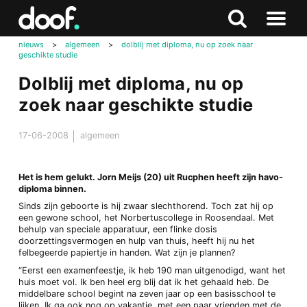
in
Doof.nl
Zoeken
Terug
Zoeken
Naar
naar
nieuws
>
algemeen
>
dolblij met diploma, nu op zoek naar
menu
geschikte studie
boven
Dolblij met diploma, nu op
zoek naar geschikte studie
17-06-2008
algemeen
Het is hem gelukt. Jorn Meijs (20) uit Rucphen heeft zijn havo-
diploma binnen.
Sinds zijn geboorte is hij zwaar slechthorend. Toch zat hij op
een gewone school, het Norbertuscollege in Roosendaal. Met
behulp van speciale apparatuur, een flinke dosis
doorzettingsvermogen en hulp van thuis, heeft hij nu het
felbegeerde papiertje in handen. Wat zijn je plannen?
“Eerst een examenfeestje, ik heb 190 man uitgenodigd, want het
huis moet vol. Ik ben heel erg blij dat ik het gehaald heb. De
middelbare school begint na zeven jaar op een basisschool te
lijken. Ik ga ook nog op vakantie, met een paar vrienden met de