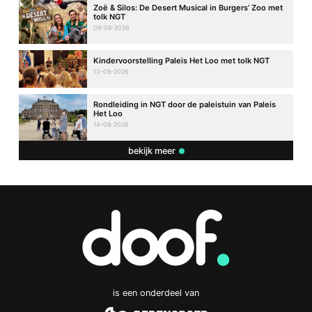
Zoë & Silos: De Desert Musical in Burgers’ Zoo met
tolk NGT
08-08-2026
Kindervoorstelling Paleis Het Loo met tolk NGT
13-08-2026
Rondleiding in NGT door de paleistuin van Paleis
Het Loo
14-08-2026
bekijk meer
is een onderdeel van