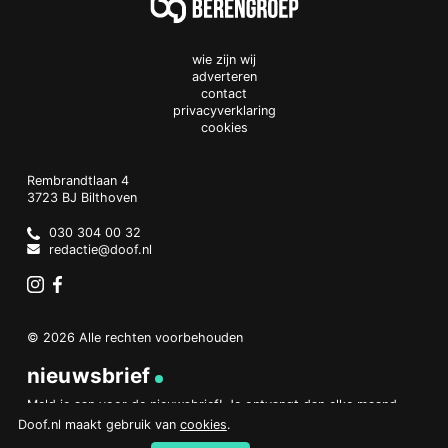
wie zijn wij
adverteren
contact
privacyverklaring
cookies
Doof.nl
work
Rembrandtlaan 4
3723 BJ
Bilthoven
The
Netherlands
030 304 00 32
redactie@doof.nl
Instagram
Facebook
© 2026 Alle rechten voorbehouden
nieuwsbrief
Meld je aan voor de nieuwsbrief! Je ontvangt dan elke maand
een overzicht van het belangrijkste nieuws.
Doof.nl maakt gebruik van
cookies
.
aanmelden